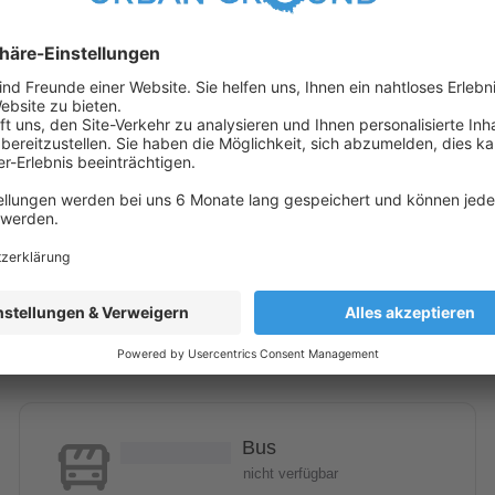
ttel
(in 1000 meter umkreis)
Bus
nicht verfügbar