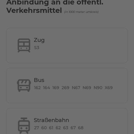
Anbindung an die öffentl.
<br>- 20 Min. mit der Straßenbahn zur HTW
<br>- 7 Gehminuten zur S3
Verkehrsmittel
(in 1000 meter umkreis)
<br>- 1 Haltestelle mit der Straßenbahn zum S-Bahnhof
Köpenick
<br>- 20 Min. mit öffentlichen Verkehrsmitteln nach
Friedrichshain
Zug
<br>-30 Min. mit öffentlichen Verkehrsmitteln zum
S3
Hauptbahnhof
Bus
162
164
169
269
N67
N69
N90
X69
Straßenbahn
27
60
61
62
63
67
68