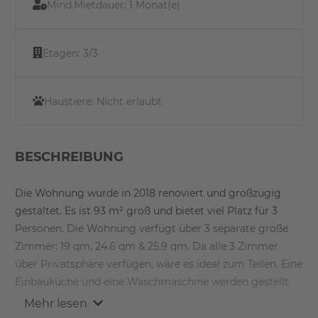
Mind.Mietdauer:
1 Monat(e)
Etagen:
3/3
Haustiere:
Nicht erlaubt
BESCHREIBUNG
Die Wohnung wurde in 2018 renoviert und großzügig
gestaltet. Es ist 93 m² groß und bietet viel Platz für 3
Personen. Die Wohnung verfügt über 3 separate große
Zimmer: 19 qm, 24.6 qm & 25.9 qm. Da alle 3 Zimmer
über Privatsphäre verfügen, wäre es ideal zum Teilen. Eine
Einbauküche und eine Waschmaschine werden gestellt.
Der Bodenbelag ist aus hochwertigem Holz. Ein
Mehr lesen
Kellerabteil kann auf Wunsch zugeteilt werden.