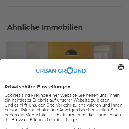
Ähnliche Immobilien
€
479,00
per month
"Mietrabatt" - NUR FÜR STUDENTEN - Vollständig möbliertes Privatzimmer in einer 3-er WG
Bezirk Treptow-Köpenick:Bezirk Treptow-Köpenick
2
10.2
m
|
WG zimmer
|
Voll möbliert