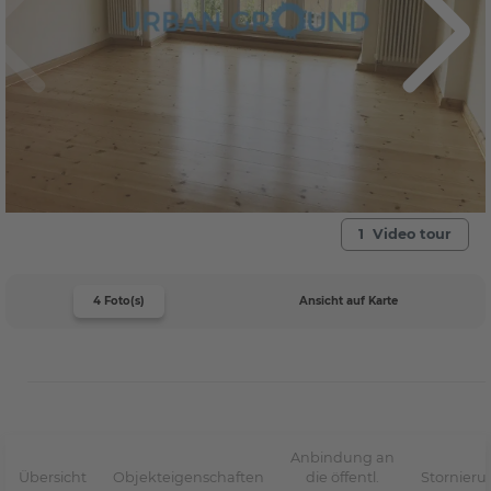
1 Video tour
4 Foto(s)
Ansicht auf Karte
Anbindung an
Übersicht
Objekteigenschaften
die öffentl.
Stornier