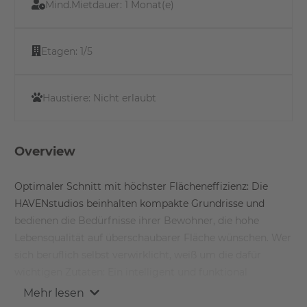
Mind.Mietdauer:
1 Monat(e)
Etagen:
1/5
Haustiere:
Nicht erlaubt
Overview
Optimaler Schnitt mit höchster Flächeneffizienz: Die
HAVENstudios beinhalten kompakte Grundrisse und
bedienen die Bedürfnisse ihrer Bewohner, die hohe
Lebensqualität auf überschaubarer Fläche wünschen. Wer
sich beruflich selbst verwirklicht, weiß um die dafür
wichtigen Zutaten: Ein intelligent und funktional
gestaltetes, komfortables Zuhause. Kurze Wege zur
Mehr lesen
Arbeit.