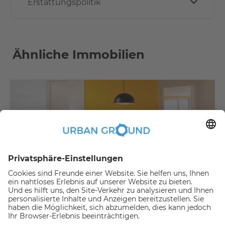
Erstattungspolitik
Ähnliche Immobilien
€
479,00
per month
"Mietrabatt" - NUR FÜR STUDENTEN - Vollständig möbliertes Privatzimmer in einer 3-er WG
Bezirk Treptow-Köpenick:Bezirk Treptow-Köpenick
2
10.2
m
|
WG zimmer
|
Voll möbliert