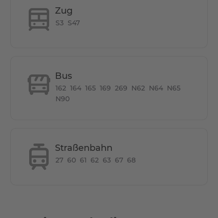
Wie viele Zimmer hat die Wohnung?
Zug
S3
S47
Dies ist ein Studio, d.h. alles, was Sie brauchen, ist in
einem einzigen Raum.
Wie groß ist die Wohnung?
Bus
162
164
165
169
269
N62
N64
N65
Die Wohnfläche der Wohnung beträgt 36 qm, was für
N90
Paare komfortabel und für Singles ideal ist.
Verfügt sie über einen Parkplatz?
Straßenbahn
Diese Wohnung verfügt nicht über einen eigenen
27
60
61
62
63
67
68
Parkplatz. Es gibt jedoch Parkmöglichkeiten in den nahe
gelegenen Gebäudekomplexen, die gemietet werden
können.
Wie ist die Entfernung von hier zu anderen