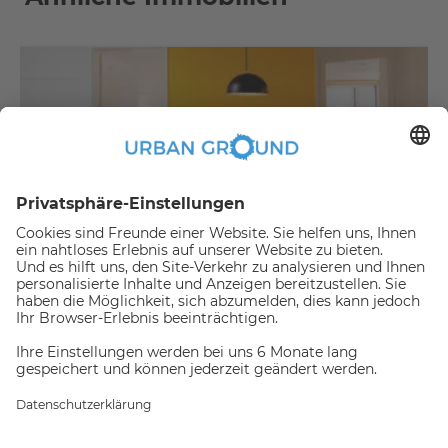
€
479,00
per month
"Mietrabatt" - NUR FÜR STUDENTEN - Vollständig möbliertes Privatzimmer in einer 3-er WG
Bezirk Treptow-Köpenick:Bezirk Treptow-Köpenick
2
10.2
m
|
WG zimmer
|
Voll möbliert
Jemand hat gerade dieses
Apartment Online gebucht,
daher ist es nicht mehr