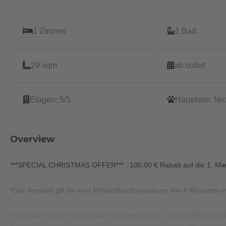
1 Zimmer
1 Bad
29 sqm
ab sofort
Etagen:
5/5
Haustiere:
Nic
Overview
***SPECIAL CHRISTMAS OFFER*** : 100,00 € Rabatt auf die 1. Mie
*Das Angebot gilt für eine Mindestbuchungsdauer von 6 Monaten 
Optimaler Schnitt mit höchster Flächeneffizienz: Die HAVENstudios