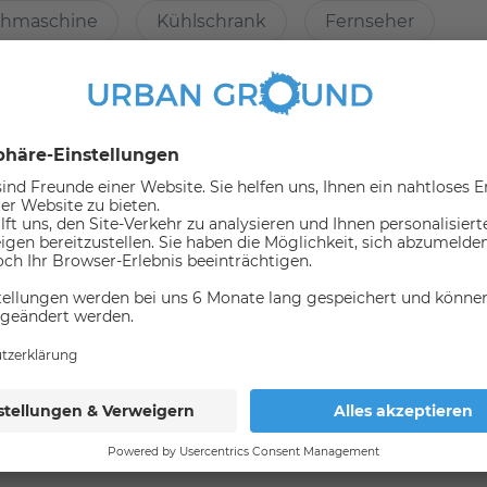
hmaschine
Kühlschrank
Fernseher
 der Kosten für Strom, Internet und Betriebskosten. Die
svariante.
der
Spülmaschine
Staubsauger
em einzigen Raum.
rsmittel
(in 1000 meter umkreis)
komfortabel und für Singles ideal ist.
Bus
162
164
165
169
269
N62
N65
N67
N90
z. Es gibt jedoch Parkmöglichkeiten in den nahe
nen.
kalitäten?