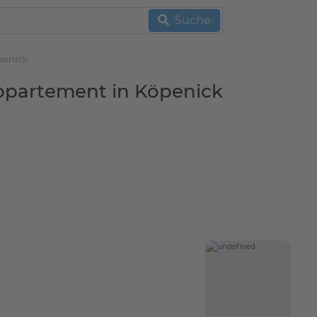
Suche
penick
appartement in Köpenick