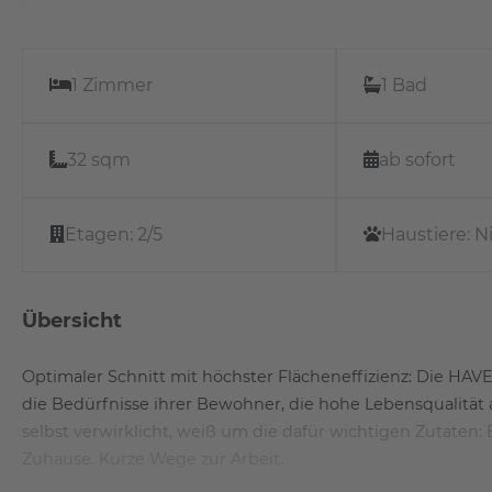
1 Zimmer
1 Bad
32 sqm
ab sofort
Etagen:
2/5
Haustiere:
N
Übersicht
Optimaler Schnitt mit höchster Flächeneffizienz: Die H
die Bedürfnisse ihrer Bewohner, die hohe Lebensqualität
selbst verwirklicht, weiß um die dafür wichtigen Zutaten: 
Zuhause. Kurze Wege zur Arbeit.