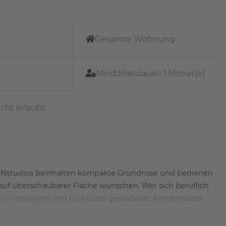
Gesamte Wohnung
Mind.Mietdauer:
1 Monat(e)
icht erlaubt
AVENstudios beinhalten kompakte Grundrisse und bedienen
 auf überschaubarer Fläche wünschen. Wer sich beruflich
Ein intelligent und funktional gestaltetes, komfortables