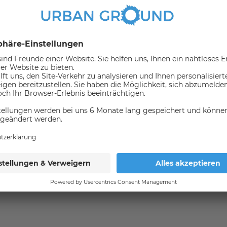
rsmittel
(in 1000 meter umkreis)
tschen Fabrikanten
 Umlufthaube, Spüle, Geschirrspüler, Kühlschrank und
Bus
162
164
165
169
269
N62
N65
N67
N69
bles auf einem Wassergrundstück am Ufer der Spree. Ihr
en Menschen optimale Voraussetzungen. Dazu zählen die
in Adlershof und zum Flughafen BER, die gute