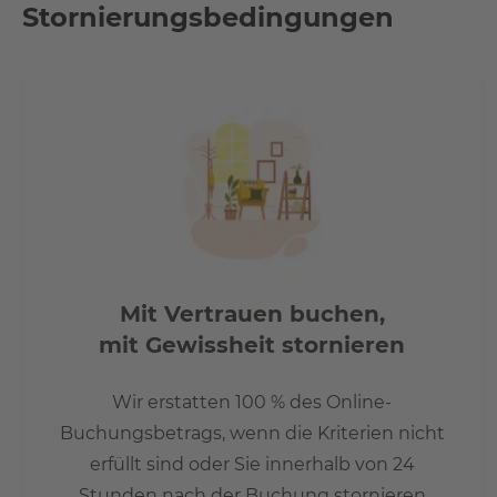
Verkehrsanbindung, Natur und Freizeitmöglichkeiten sowie 
Stornierungsbedingungen
Entfernung. Auch der Müggelsee als einer der beliebtest
erreichbar.
Gute Verkehrsanbindung:
- S-Bahnhof Köpenick in 1,2 km Entfernung
- Berlin-Hbf ca. 30 Min. Fahrzeit
- Tramhaltestelle in 5 Gehminuten
- Flughafen BER 11 km
- A113 ca. 7 km / 13 Autominuten
- A100 ca. 13 km / 17 Autominuten
Mit Vertrauen buchen,
mit Gewissheit stornieren
Info
Wir erstatten 100 % des Online-
Um einen Besichtigungstermin zu vereinbaren, füllen Sie
Buchungsbetrags, wenn die Kriterien nicht
Sie uns an unter +49 30346559530.
erfüllt sind oder Sie innerhalb von 24
Stunden nach der Buchung stornieren