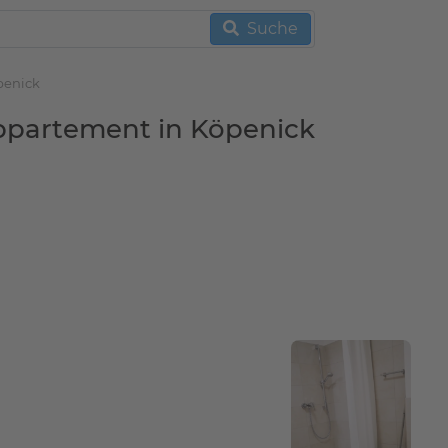
Suche
penick
appartement in Köpenick