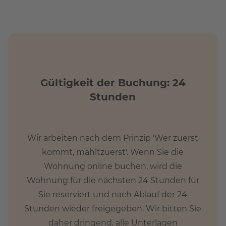
die idyllische Köpenicker Altstadt in fußläufiger
en Badeseen Berlins ist mit dem Auto in zehn Minuten
Gültigkeit der Buchung: 24
Stunden
Wir arbeiten nach dem Prinzip 'Wer zuerst
kommt, mahltzuerst'. Wenn Sie die
Wohnung online buchen, wird die
Wohnung für die nächsten 24 Stunden für
 bitte das untenstehende Kontaktformular aus oder rufen
Sie reserviert und nach Ablauf der 24
Stunden wieder freigegeben. Wir bitten Sie
daher dringend, alle Unterlagen