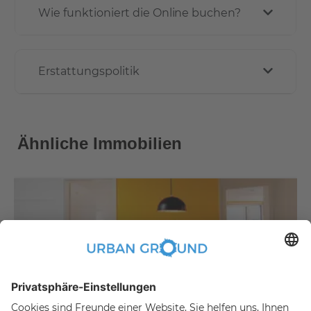
Wie funktioniert die Online buchen?
Erstattungspolitik
Ähnliche Immobilien
€
479,00
per month