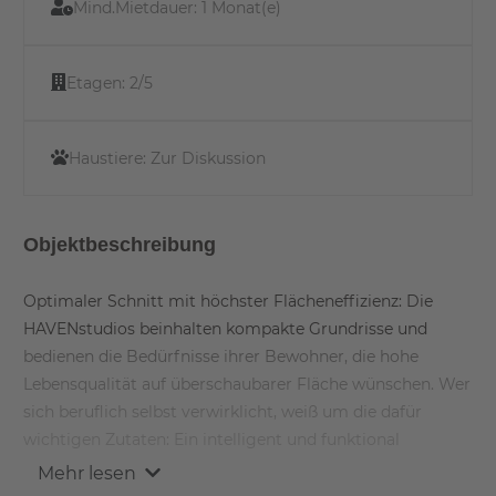
Mind.Mietdauer:
1 Monat(e)
Etagen:
2/5
Haustiere:
Zur Diskussion
Objektbeschreibung
Optimaler Schnitt mit höchster Flächeneffizienz: Die
HAVENstudios beinhalten kompakte Grundrisse und
bedienen die Bedürfnisse ihrer Bewohner, die hohe
Lebensqualität auf überschaubarer Fläche wünschen. Wer
sich beruflich selbst verwirklicht, weiß um die dafür
wichtigen Zutaten: Ein intelligent und funktional
gestaltetes, komfortables Zuhause. Kurze Wege zur
Mehr lesen
Arbeit. Umgeben sein von Grün, Wasser, Leben und