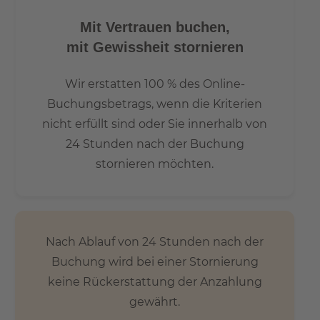
Entfernung. Auch der Müggelsee als einer der
beliebtesten Badeseen Berlins ist mit dem Auto in zehn
Mit Vertrauen buchen,
Minuten erreichbar.
mit Gewissheit stornieren
Gute Verkehrsanbindung:
Wir erstatten 100 % des Online-
Buchungsbetrags, wenn die Kriterien
- S-Bahnhof Köpenick in 1,2 km Entfernung
nicht erfüllt sind oder Sie innerhalb von
- Berlin-Hbf ca. 30 Min. Fahrzeit
24 Stunden nach der Buchung
- Tramhaltestelle in 5 Gehminuten
stornieren möchten.
- Flughafen BER 11 km
- A113 ca. 7 km / 13 Autominuten
- A100 ca. 13 km / 17 Autominuten
Info
Nach Ablauf von 24 Stunden nach der
Buchung wird bei einer Stornierung
Um einen Besichtigungstermin zu vereinbaren, füllen Sie
keine Rückerstattung der Anzahlung
bitte das untenstehende Kontaktformular aus oder rufen
gewährt.
Sie uns an unter +49 176 365 107 51.