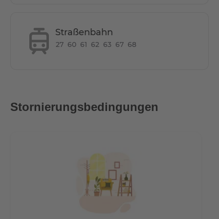
Kochfeld, Umlufthaube, Spüle, Geschirrspüler,
Kühlschrank und Mikrowelle mit Grillfunktion
- Hochwertiger Echtholzparkettboden (Eiche)
Straßenbahn
- TV-Flatscreen
27
60
61
62
63
67
68
- Breitband- Internetanschluss (Wlan) (+20€)
- Strom (+35€)
Lage
Stornierungsbedingungen
Berlin-Köpenick sind Teil eines hochwertigen
Wohnensembles auf einem Wassergrundstück am Ufer
der Spree. Ihr Standort im Südosten der Hauptstadt
bietet berufstätigen Menschen optimale
Voraussetzungen. Dazu zählen die Nähe zum
Wissenschafts- und Wirtschaftsstandort WISTA in
Adlershof und zum Flughafen BER, die gute
Verkehrsanbindung, Natur und Freizeitmöglichkeiten
sowie die idyllische Köpenicker Altstadt in fußläufiger