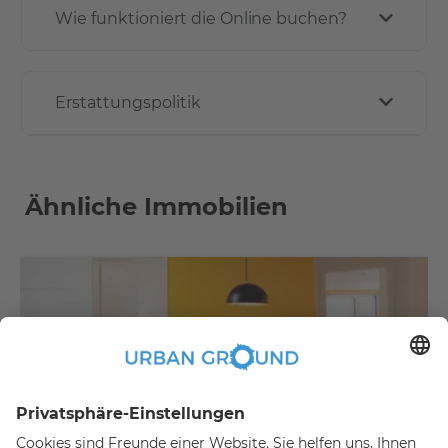
Wie funktioniert die Online buchen?
Erstattungspolitik
Ähnliche Immobilien
€
479,00
per month