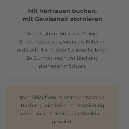
Entfernung. Auch der Müggelsee als einer der
beliebtesten Badeseen Berlins ist mit dem Auto in zehn
Mit Vertrauen buchen,
Minuten erreichbar.
mit Gewissheit stornieren
Gute Verkehrsanbindung:
Wir erstatten 100 % des Online-
Buchungsbetrags, wenn die Kriterien
- S-Bahnhof Köpenick in 1,2 km Entfernung
nicht erfüllt sind oder Sie innerhalb von
- Berlin-Hbf ca. 30 Min. Fahrzeit
24 Stunden nach der Buchung
- Tramhaltestelle in 5 Gehminuten
stornieren möchten.
- Flughafen BER 11 km
- A113 ca. 7 km / 13 Autominuten
- A100 ca. 13 km / 17 Autominuten
Info
Nach Ablauf von 24 Stunden nach der
Buchung wird bei einer Stornierung
Um einen Besichtigungstermin zu vereinbaren, füllen Sie
keine Rückerstattung der Anzahlung
bitte das untenstehende Kontaktformular aus oder rufen
gewährt.
Sie uns an unter +49 176 365 107 51.