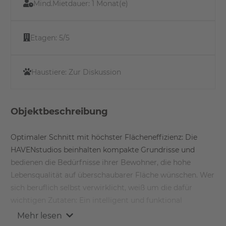
Mind.Mietdauer:
1 Monat(e)
Etagen:
5/5
Haustiere:
Zur Diskussion
Objektbeschreibung
Optimaler Schnitt mit höchster Flächeneffizienz: Die
HAVENstudios beinhalten kompakte Grundrisse und
bedienen die Bedürfnisse ihrer Bewohner, die hohe
Lebensqualität auf überschaubarer Fläche wünschen. Wer
sich beruflich selbst verwirklicht, weiß um die dafür
wichtigen Zutaten: Ein intelligent und funktional
gestaltetes, komfortables Zuhause. Kurze Wege zur
Mehr lesen
Arbeit. Umgeben sein von Grün, Wasser, Leben und