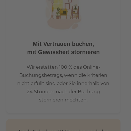
beliebtesten Badeseen Berlins ist mit dem Auto in zehn
Minuten erreichbar.
Gute Verkehrsanbindung:
- S-Bahnhof Köpenick in 1,2 km Entfernung
Mit Vertrauen buchen,
- Berlin-Hbf ca. 30 Min. Fahrzeit
mit Gewissheit stornieren
- Tramhaltestelle in 5 Gehminuten
- Flughafen BER 11 km
Wir erstatten 100 % des Online-
- A113 ca. 7 km / 13 Autominuten
- A100 ca. 13 km / 17 Autominuten
Buchungsbetrags, wenn die Kriterien
nicht erfüllt sind oder Sie innerhalb von
Info
24 Stunden nach der Buchung
stornieren möchten.
Um einen Besichtigungstermin zu vereinbaren, füllen Sie
bitte das untenstehende Kontaktformular aus oder rufen
Sie uns an unter +49 176 365 107 51.