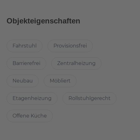
Kultur. In Berlin-Köpenick kommt all das zusammen.
Objekteigenschaften
Die HAVENstudios bieten sämtliche Vorzüge des
modernen Wohnens. Der hauseigene Fahrstuhl befördert
Sie bequem bis zur 6. Etage. Alle Apartments sind mit
Fahrstuhl
Provisionsfrei
einem hochwertigen Echtholzparkettboden (Eiche natur)
ausgestattet, die Bäder mit Duschbad in strukturierter
Cremefarbe mit großer Fliese. Je nach Ausrichtung
Barrierefrei
Zentralheizung
verfügen die Wohnungen über Wasserblick auf die Spree
und über einen Balkon. Im Erdgeschoss wurden
Neubau
Möbliert
elektrische Rollläden installiert.
Die angegebenen Pauschalmieten verstehen sich
Etagenheizung
Rollstuhlgerecht
inklusive der Kosten für Strom, Internet und
Betriebskosten. Die Visualisierungen beziehen sich nicht
Offene Küche
auf jede Ausstattungsvariante.
Sämtliche Wohnungen sind komplett ausgestattet (dies