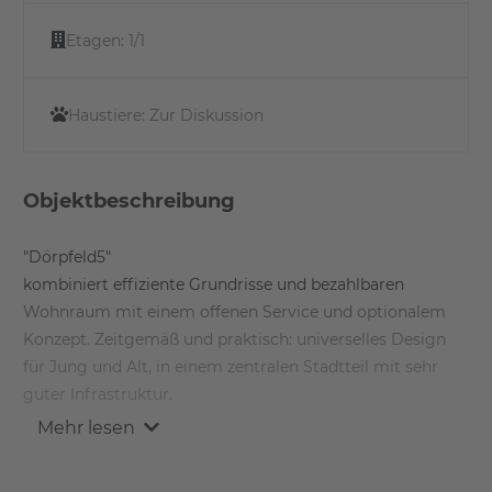
Etagen:
1/1
Haustiere:
Zur Diskussion
Objektbeschreibung
"Dörpfeld5"
kombiniert effiziente Grundrisse und bezahlbaren
Wohnraum mit einem offenen Service und optionalem
Konzept. Zeitgemäß und praktisch: universelles Design
für Jung und Alt, in einem zentralen Stadtteil mit sehr
guter Infrastruktur.
Mehr lesen
"Dörpfeld5"
als Wohnprojekt mit 117 Wohnungen erfüllt alle