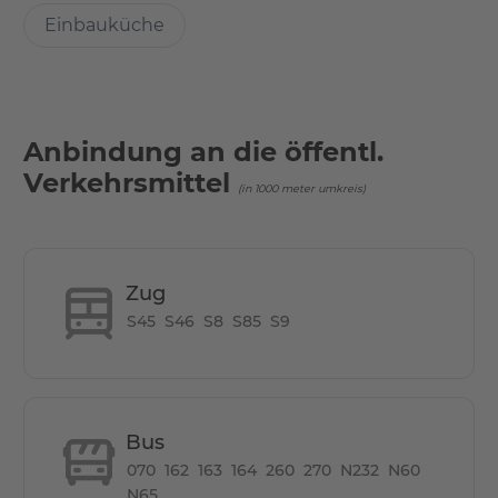
Vorhänge
Einbauküche
Sessel
TV Lowboard
Casia Couchtisch
Vase
Anbindung an die öffentl.
32 Zoll LED-Hintergrundbeleuchtung
Verkehrsmittel
Oscar Esstisch
(in 1000 meter umkreis)
Spiegel
Ocean Teppiche
Staubsauger
Zug
Bügelkiste + Ständer
Ständer zum Trocknen von Kleidung
S45
S46
S8
S85
S9
Küchenstarter-Set
Wasserkocher
Toaster
Waschmaschine
Bus
Badezimmer Kleinkabinett
070
162
163
164
260
270
N232
N60
N65