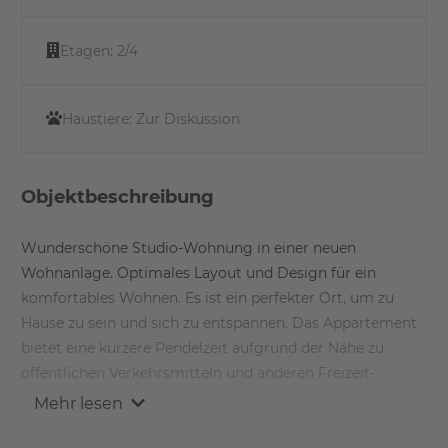
Etagen:
2/4
Haustiere:
Zur Diskussion
Objektbeschreibung
Wunderschöne Studio-Wohnung in einer neuen
Wohnanlage. Optimales Layout und Design für ein
komfortables Wohnen. Es ist ein perfekter Ort, um zu
Hause zu sein und sich zu entspannen. Das Appartement
bietet eine kürzere Pendelzeit aufgrund der Nähe zu
öffentlichen Verkehrsmitteln und anderen Freizeit-
Hotspots in der Umgebung.
Mehr lesen
Ausstattung