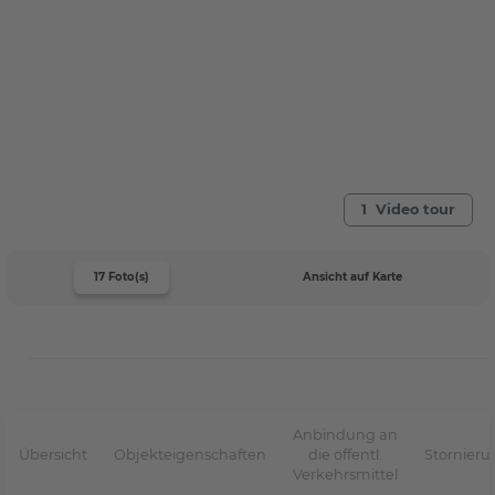
1 Video tour
17 Foto(s)
Ansicht auf Karte
Anbindung an
Übersicht
Objekteigenschaften
die öffentl.
Stornier
Verkehrsmittel