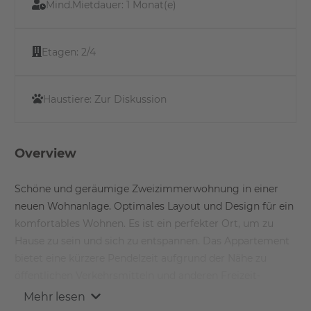
Mind.Mietdauer:
1 Monat(e)
Etagen:
2/4
Haustiere:
Zur Diskussion
Overview
Schöne und geräumige Zweizimmerwohnung in einer
neuen Wohnanlage. Optimales Layout und Design für ein
komfortables Wohnen. Es ist ein perfekter Ort, um zu
Hause zu sein und sich zu entspannen. Das Appartement
bietet eine kürzere Pendelzeit aufgrund der Nähe zu
öffentlichen Verkehrsmitteln und anderen Freizeit-
Hotspots in der Umgebung.
Mehr lesen