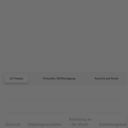
13 Foto(s)
Virtueller 3D-Rundgang
Ansicht auf Karte
Anbindung an
Übersicht
Objekteigenschaften
die öffentl.
Stornierungsbedi