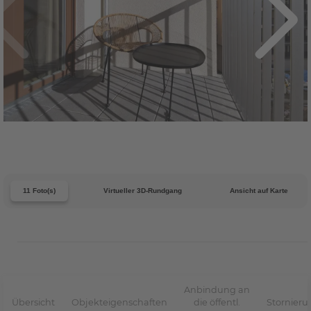
11 Foto(s)
Virtueller 3D-Rundgang
Ansicht auf Karte
Anbindung an
Übersicht
Objekteigenschaften
die öffentl.
Stornier