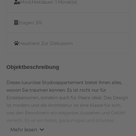
Mind.Mietdauer:
1 Monat(e)
Etagen:
3/6
Haustiere:
Zur Diskussion
Objektbeschreibung
Dieses luxuriöse Studioappartement bietet Ihnen alles,
wovon Sie träumen können. Es ist nicht nur für
Einzelpersonen, sondern auch für Paare ideal. Das Design
ist modern und die Architektur ist eine Klasse für sich,
was den Bewohnern ein elegantes Aussehen und Gefühl
verleiht. Es ist ein helles, geräumiges und stilvolles
Appartement und bietet Ihnen ein komfortables und
Mehr lesen
hochwertiges Wohnen.