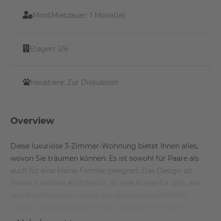
Mind.Mietdauer:
1 Monat(e)
Etagen:
2/6
Haustiere:
Zur Diskussion
Overview
Diese luxuriöse 3-Zimmer-Wohnung bietet Ihnen alles,
wovon Sie träumen können. Es ist sowohl für Paare als
auch für eine kleine Familie geeignet. Das Design ist
modern und die Architektur ist eine Klasse für sich, was
den Bewohnern ein elegantes Aussehen und Gefühl
verleiht. Das Wohnzimmer ist ordentlich mit dem
Essbereich mit einer offenen Küche kombiniert. Das