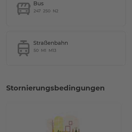
an die Fernverkehrsstraßen sind nicht weit entfernt.
Bus
247
250
N2
Straßenbahn
50
M1
M13
Stornierungsbedingungen