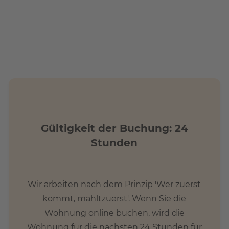
Verkehrsmittel, darunter der S-Bahn-Ring, eine U-Bahn,
 einen schnellen Zugang zu anderen Teilen Berlins
l und die Anbindung an die Fernverkehrsstraßen sind
Gültigkeit der Buchung: 24
Stunden
Wir arbeiten nach dem Prinzip 'Wer zuerst
kommt, mahltzuerst'. Wenn Sie die
Wohnung online buchen, wird die
Wohnung für die nächsten 24 Stunden für