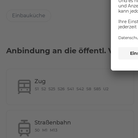
- Alle Produkte von Markenherstellern
- Fußbodenheizung in allen Räumen
Einbauküche
- Moderne Video-Gegensprechanlage
- Großzügige, offene Wohn- und Küchenbereiche
Location
Anbindung an die öffentl. Verkeh
Der Ort bietet Ihnen eine große Auswahl an Cafés, Resta
bieten. Für diejenigen, die eine ruhige und entspannende
den Falkplatz. Mit dem Mauerpark und anderen nahegeleg
gleichermaßen an.
Zug
S1
S2
S25
S26
S41
S42
S8
S85
U2
Es gibt eine große Auswahl an Einkaufsmöglichkeiten von
Vollwertläden. In den nahegelegenen Einkaufszentren wie 
brauchen und wünschen.
Der große Spielplatz am Arminplatz und der Kinderbaue
Straßenbahn
und ihre Familien begeistern.
50
M1
M13