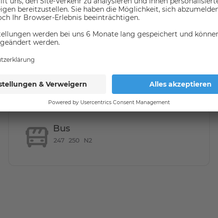
rsmittel
(in 1000 meter umkreis)
urants und Bars, um Ihnen eine lebendige Atmosphäre zu
 Atmosphäre suchen, gibt es viele Parks in der Nähe wie
enen Orten zieht er Touristen, Familien und Jugendliche
Bus
247
250
N2
 trendigen Boutiquen, gut sortierten Einzelhändlern und
den Schönhauser Allee Arcaden finden Sie alles, was Sie
rnhof "Jugendfarm Moritzhof" werden die jungen Bewohner