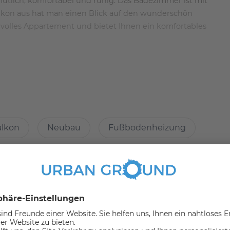
ütlich, komfortabel und ruhig. Das Badezimmer ist mit
lkon aus hat man einen Blick auf den wunderschön
ilvolles Appartement und bietet Ihnen ein komfortables
 den Fassaden als auch in den Innenräumen mit einer
alkon
Neubau
Fußbodenheizung
en wider.
 und eine offene Küchen- und Wohnfläche sorgen für eine
ne Terrasse.