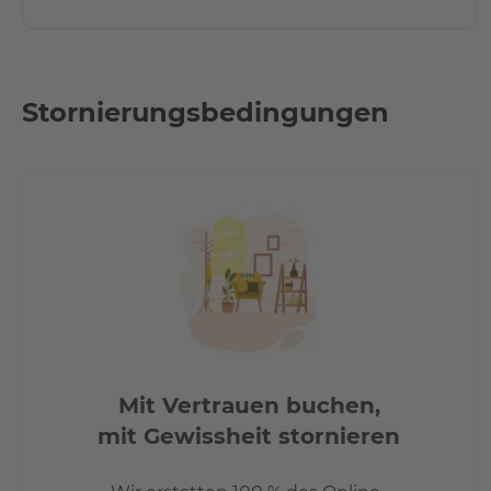
Der Prenzlauer Berg liegt in der Nähe vieler öffentlicher 
verschiedene Straßenbahnlinien und einige Buslinien, die
ermöglichen. Auch der Hauptbahnhof, der Flughafen Tege
nicht weit entfernt.
Stornierungsbedingungen
Mit Vertrauen buchen,
mit Gewissheit stornieren