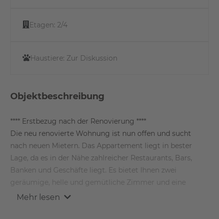
Etagen:
2/4
Haustiere:
Zur Diskussion
Objektbeschreibung
**** Erstbezug nach der Renovierung ****
Die neu renovierte Wohnung ist nun offen und sucht
nach neuen Mietern. Das Appartement liegt in bester
Lage, da es in der Nähe zahlreicher Restaurants, Bars,
Banken und Geschäfte liegt. Es bietet Ihnen zwei
geräumige, helle und gemütliche Zimmer und eine
brandneue Einbauküche. Wenn Sie also alle Restaurants
Mehr lesen
da draußen ausprobiert haben, können Sie Ihr eigener
Koch sein. Das Badezimmer ist mit einem separaten