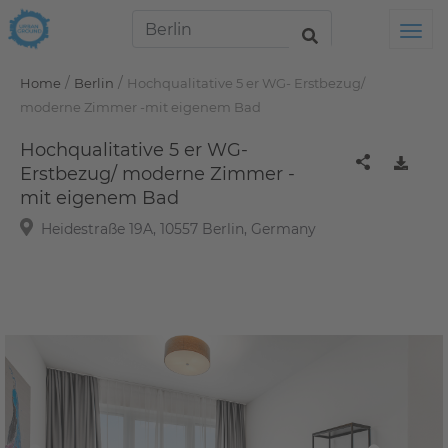
Tog
/
/
Home
Berlin
Hochqualitative 5 er WG- Erstbezug/
moderne Zimmer -mit eigenem Bad
Hochqualitative 5 er WG-
Erstbezug/ moderne Zimmer -
mit eigenem Bad
Heidestraße 19A, 10557 Berlin, Germany