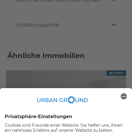
Wie funktioniert die Online buchen?
Erstattungspolitik
Ähnliche Immobilien
ab sofort
€
1.090,00
per month
"Mietrabatt" - Mitte - Schön geschnitten u. Balkon-2 Zi.Apartment und EBK