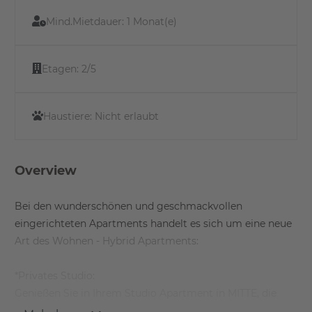
Mind.Mietdauer:
1 Monat(e)
Etagen:
2/5
Haustiere:
Nicht erlaubt
Overview
Bei den wunderschönen und geschmackvollen
eingerichteten Apartments handelt es sich um eine neue
Art des Wohnen - Hybrid Apartments:
*Privates Studio:
Genießen Sie in Ihrem Studio Apartment in MITTE, die
Privatsphäre durch eigenem Badezimmer, Küche