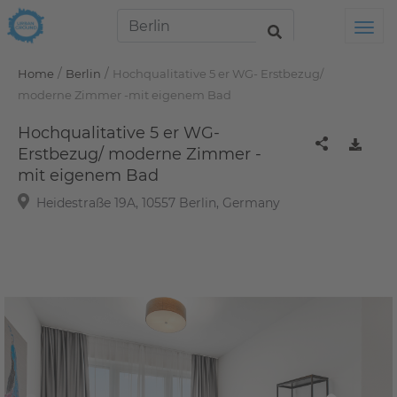
Tog
/
/
Home
Berlin
Hochqualitative 5 er WG- Erstbezug/
moderne Zimmer -mit eigenem Bad
Hochqualitative 5 er WG-
Erstbezug/ moderne Zimmer -
mit eigenem Bad
Heidestraße 19A, 10557 Berlin, Germany