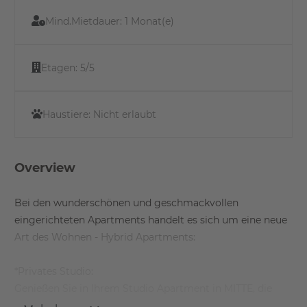
Mind.Mietdauer:
1 Monat(e)
Etagen:
5/5
Haustiere:
Nicht erlaubt
Overview
Bei den wunderschönen und geschmackvollen
eingerichteten Apartments handelt es sich um eine neue
Art des Wohnen - Hybrid Apartments:
*Privates Studio:
Genießen Sie in Ihrem Studio Apartment in MITTE, die
Privatsphäre durch eigenem Badezimmer, Küche