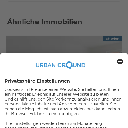
Ähnliche Immobilien
ab sofort
€
1.090,00
per month
"Mietrabatt" - Mitte - Schön geschnitten u. Balkon-2 Zi.Apartment und EBK
Mitte:Mitte
2
57.88
m
|
2
Zimmer
|
Unmöbliert