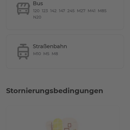
Bus
Alle Hotspots in Berlin mit kurzen Verkehrsmitteln
120
123
142
147
245
M27
M41
M85
erreichbar
N20
- 7 Min. mit dem Bus zum Hauptbahnhof/ 10 Min.
Fußläufig
- 20 Min. zum Alexanderplatz
- 15 Min. zum Potzdamerplatz
Straßenbahn
- 30 Min. zum Flughafen Berlin TXL
M10
M5
M8
- 15 Min. bis zum Brandenburger Tor
Stornierungsbedingungen