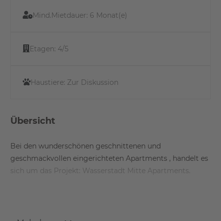
Mind.Mietdauer:
6 Monat(e)
Etagen:
4/5
Haustiere:
Zur Diskussion
Übersicht
Bei den wunderschönen geschnittenen und
geschmackvollen eingerichteten Apartments , handelt es
sich um das Projekt: Wasserstadt Mitte Apartments.
Ein modernes Zuhause für Menschen, die das turbulente