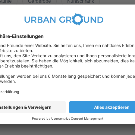
Stühle
Garderobe
Kühlschrank
die man eher aus guten Hotels kennt: Schnelles, kabelloses
ce gehören zu den integrierten Angeboten des Hauses. Im
rvice nimmt Ihnen viele Pflichten des Alltags ab und schenkt Ihnen
iten eröffnen den Bewohnern die Möglichkeit, die Freizeit zu Hause
ttel
(in 1000 meter umkreis)
of und den Kulturhighlights der historischen Mitte, liegt die
n mit seinen Parkanlagen, dem Berlin-Spandauer-Schifffahrtskanal
Bus
gartiger Rückzugsort am Puls der Hauptstadt.
120
123
142
147
187
245
M27
M41
M85