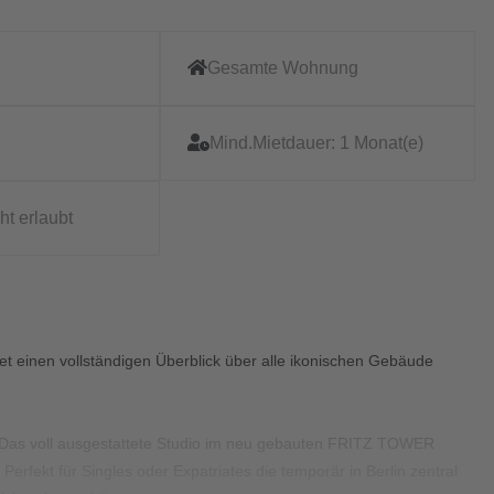
Gesamte Wohnung
Mind.Mietdauer:
1 Monat(e)
ht erlaubt
t einen vollständigen Überblick über alle ikonischen Gebäude
 Das voll ausgestattete Studio im neu gebauten FRITZ TOWER
erfekt für Singles oder Expatriates die temporär in Berlin zentral