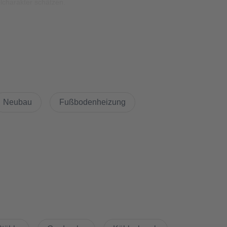
elcharakter schätzen.
Neubau
Fußbodenheizung
tchenette mit Kochfeld, Kühlschrank und eingebauter Mikrowelle bis
dürfnisse: Tisch, Schlafsofa und Einbauschränke nutzen den
estattet.