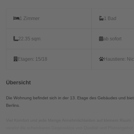
1 Zimmer
1 Bad
22.35 sqm
ab sofort
Etagen:
15/18
Haustiere:
Nic
Übersicht
Die Wohnung befindet sich in der 13. Etage des Gebäudes und biete
Berlins.
Viel Komfort und jede Menge Annehmlichkeiten auf kleinem Raum.
vereint die scheinbaren Gegensätze von Qualität und Platzangebot. P