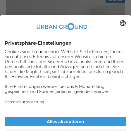
€
1.090,00
per month
"Mietrabatt" - Mitte - Schön geschnitten u. Balkon-2 Zi.Apartment und EBK
Mitte:Mitte
2
57.88
m
|
2
Zimmer
|
Unmöbliert
Jemand hat gerade dieses
Apartment Online gebucht,
daher ist es nicht mehr
Verfügbar