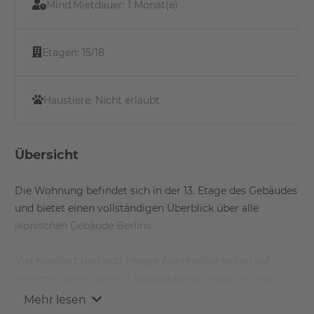
Mind.Mietdauer:
1 Monat(e)
Etagen:
15/18
Haustiere:
Nicht erlaubt
Übersicht
Die Wohnung befindet sich in der 13. Etage des Gebäudes
und bietet einen vollständigen Überblick über alle
ikonischen Gebäude Berlins.
Viel Komfort und jede Menge Annehmlichkeiten auf
kleinem Raum. Das voll ausgestattete Studio im neu
gebauten FRITZ TOWER vereint die scheinbaren
Mehr lesen
Gegensätze von Qualität und Platzangebot. Perfekt für