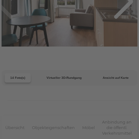
14 Foto(s)
Virtueller 3D-Rundgang
Ansicht auf Karte
Anbindung an
Übersicht
Objekteigenschaften
Möbel
die öffentl.
Verkehrsmittel