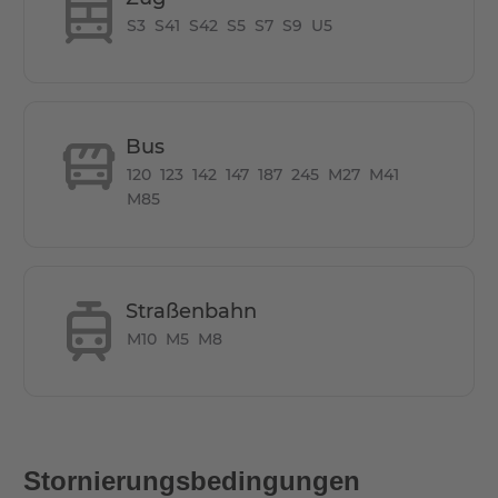
Einbauschränke nutzen den vorhandenen Wohnraum
S3
S41
S42
S5
S7
S9
U5
ideal aus. Die Küche ist ebenfalls voll ausgestattet.
Das Wohnungsangebot des FRITZ TOWER wird um
Services ergänzt, die man eher aus guten Hotels kennt:
Bus
Schnelles, kabelloses Internet, ein hauseigenes
Fitnessstudio sowie ein Co-Working-Space gehören zu
120
123
142
147
187
245
M27
M41
M85
den integrierten Angeboten des Hauses. Im Erdgeschoss
befindet sich ein gemütliches Bistro. Ein Concierge
Service nimmt Ihnen viele Pflichten des Alltags ab und
schenkt Ihnen auf diese Weise mehr Zeit für wichtigere
Straßenbahn
Dinge. Diese Annehmlichkeiten eröffnen den Bewohnern
M10
M5
M8
die Möglichkeit, die Freizeit zu Hause bestens zu nutzen –
sei es für die Karriere oder zur Entspannung.
Wie ist das Pendeln von hier zu anderen
Orten?
Stornierungsbedingungen