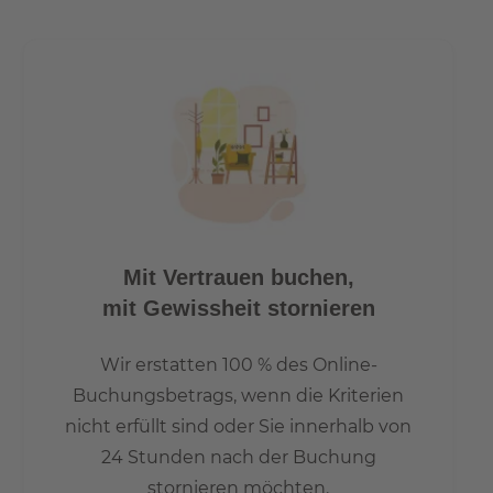
Nur wenige hundert Meter entfernt von
Regierungsviertel, Hauptbahnhof und den
Kulturhighlights der historischen Mitte, liegt die
Wasserstadt Mitte in schönster Wasserlage. Gerahmt
vom Nordhafen mit seinen Parkanlagen, dem Berlin-
Spandauer-Schifffahrtskanal und der lebendigen neuen
Piazza der Europacity, entsteht ein einzigartiger
Rückzugsort am Puls der Hauptstadt.
Alle Hotspots in Berlin mit kurzen Verkehrsmitteln
Mit Vertrauen buchen,
erreichbar
mit Gewissheit stornieren
- 7 Min. mit dem Bus zum Hauptbahnhof
- 20 Min. zum Alexanderplatz
Wir erstatten 100 % des Online-
- 15 Min. zum Potzdamerplatz
Buchungsbetrags, wenn die Kriterien
- 30 Min. zum Flughafen Berlin TXL
- 15 Min. bis zum Brandenburger Tor
nicht erfüllt sind oder Sie innerhalb von
24 Stunden nach der Buchung
stornieren möchten.