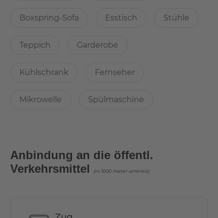
Was ist cool an der Wohnung?
Boxspring-Sofa
Esstisch
Stühle
Das Gebäude bietet die folgenden Merkmale:
Conciergeservice
Teppich
Garderobe
Bistro
Co-Working-Area
Kühlschrank
Fernseher
Lounge
Fitnessraum
Löffelfertig ausgestattet
Mikrowelle
Spülmaschine
Die Studios werden hochwertig ausgestattet: von einer
zeitlosen Kitchenette mit Kochfeld, Kühlschrank und
eingebauter Mikrowelle bis hin zu modernen Bädern mit
großzügigen Walk-In-Duschen.
Anbindung an die öffentl.
Verkehrsmittel
Warum diese Wohnung wählen?
(in 1000 meter umkreis)
Das hochwertige Interior Design ist perfekt abgestimmt
auf Ihre Bedürfnisse: Tisch, Schlafsofa und
Zug