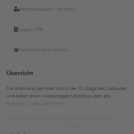
Mind.Mietdauer:
1 Monat(e)
Etagen:
3/18
Haustiere:
Nicht erlaubt
Übersicht
Die Wohnung befindet sich in der 13. Etage des Gebäudes
und bietet einen vollständigen Überblick über alle
ikonischen Gebäude Berlins.
Viel Komfort und jede Menge Annehmlichkeiten auf
kleinem Raum. Das voll ausgestattete Studio im neu
gebauten FRITZ TOWER vereint die scheinbaren