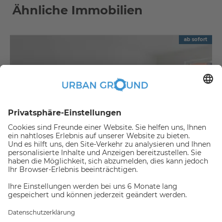
Ähnliche Immobilien
ab sofort
€
1.090,00
per month
"Mietrabatt" - Mitte - Schön geschnitten u. Balkon-2 Zi.Apartment und EBK
Mitte:Mitte
2
57.88
m
|
2
Zimmer
|
Unmöbliert
Jemand hat gerade dieses
Apartment Online gebucht,