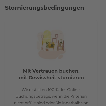
- 20 Min. zum Alexanderplatz
Stornierungsbedingungen
- 15 Min. zum Potzdamerplatz
- 30 Min. zum Flughafen Berlin TXL
- 15 Min. bis zum Brandenburger Tor
Mit Vertrauen buchen,
mit Gewissheit stornieren
Wir erstatten 100 % des Online-
Buchungsbetrags, wenn die Kriterien
nicht erfüllt sind oder Sie innerhalb von