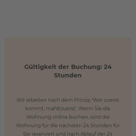
-Schifffahrtskanal und der lebendigen neuen Piazza der
s der Hauptstadt.
bar
Gültigkeit der Buchung: 24
Stunden
itte das Kontaktformular aus, schicken Sie uns eine E-Mail
0346559530 an
Wir arbeiten nach dem Prinzip 'Wer zuerst
kommt, mahltzuerst'. Wenn Sie die
Wohnung online buchen, wird die
Wohnung für die nächsten 24 Stunden für
Sie reserviert und nach Ablauf der 24