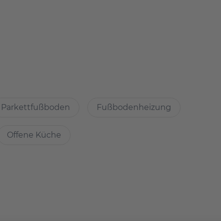
meinsamen Wohnzimmer und der Küche.
delt es sich um einen Erstbezug.
flächen gerahmt und mit Wohnungen für
Parkettfußboden
Fußbodenheizung
Großstadtleben ebenso lieben wie ein ruhiges
Offene Küche
 mit wunderschönen zeitgemäßen Möbeln. (inkl. TV,
schränke und Schubladen Elemente.