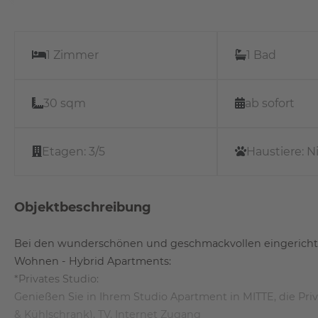
1 Zimmer
1 Bad
30 sqm
ab sofort
Etagen:
3/5
Haustiere:
N
Objektbeschreibung
Bei den wunderschönen und geschmackvollen eingerichte
Wohnen - Hybrid Apartments:
*Privates Studio:
Genießen Sie in Ihrem Studio Apartment in MITTE, die P
& Kühlschrank), TV, Internet Zugang