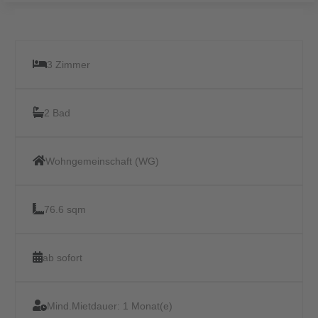
3 Zimmer
2 Bad
Wohngemeinschaft (WG)
76.6 sqm
ab sofort
Mind.Mietdauer:
1 Monat(e)