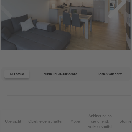
13 Foto(s)
Virtueller 3D-Rundgang
Ansicht auf Karte
Anbindung an
Übersicht
Objekteigenschaften
Möbel
die öffentl.
Storni
Verkehrsmittel