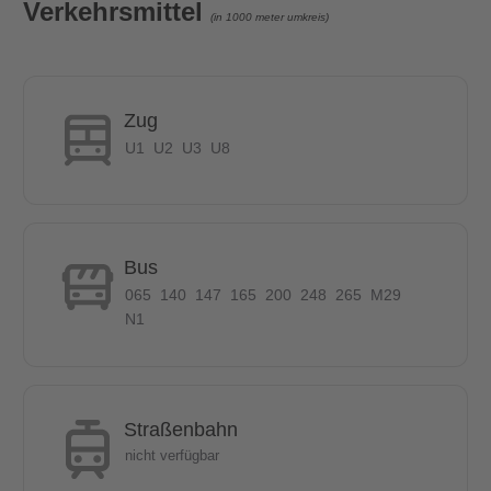
Verkehrsmittel
(U8) sind nur wenige Gehminuten entfernt. Ganz in der Nähe
(in 1000 meter umkreis)
vieler modischer Galerien und Museen, inmitten der
Nachbarschaft und doch direkt an der Spree mit ihren
zahlreichen Parks und Rasenflächen.
Zug
Die Friedrichstraße und der Gendarmenmarkt sind gesäumt
U1
U2
U3
U8
von unzähligen exquisiten Boutiquen, feinen Restaurants und
kulturellen Attraktionen - der ideale Ort für Sie zum Arbeiten,
Leben und Entspannen. Rund um den Moritzplatz und die
Oranienstraße in Kreuzberg treffen sich die kreativen Köpfe
Bus
Berlins in allen Clubs, Bars und internationalen Restaurants.
065
140
147
165
200
248
265
M29
Perfekt, um den unverwechselbaren Charme der Stadt zu
N1
erleben. Zwischen Opernhaus und Clubszene. Zwischen einer
Metropole und einer lokalen Nachbarschaft. Zwischen Mitte und
Kreuzberg.
Straßenbahn
nicht verfügbar