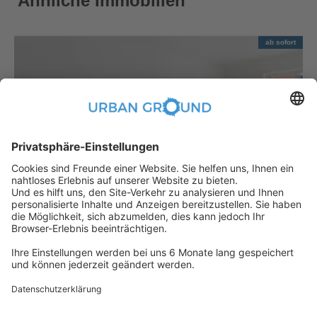
Ähnliche Immobilien
ab sofort
€
1.090,00
per month
"Mietrabatt" - Mitte - Schön geschnitten u. Balkon-2 Zi.Apartment und EBK
Mitte:Mitte
2
57.88
m
|
2
Zimmer
|
Unmöbliert
Jemand hat gerade dieses