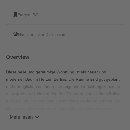
Etagen:
5/5
Haustiere:
Zur Diskussion
Overview
Diese helle und geräumige Wohnung ist ein neuer und
moderner Bau im Herzen Berlins. Die Räume sind gut geplant
und ermöglichen es Ihnen, Ihre eigenen Einrichtungskonzepte
auszuprobieren. Neben den drei Zimmern gibt es einen Balkon,
auf dem Sie Ihre sonnigen Nachmittage genießen können. Es
ist mit zwei Badezimmern ausgestattet, so dass Sie bei der
Unterhaltung Ihrer Gäste nicht auf Ihre Privatsphäre verzichten
Mehr lesen
müssen.