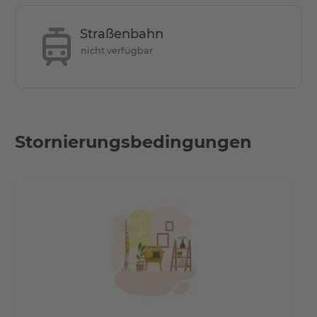
Restaurants trifft. Der perfekte typische Berliner Charme
zwischen Oper und Club, zwischen Weltstadt und Kiez,
Straßenbahn
zwischen Mitte und Kreuzberg. Wenige Gehminuten
nicht verfügbar
entfernt von den U-Bahnstationen Heinrich-Heine-Straße
(U8) und Märkisches Museum (U2).
Stornierungsbedingungen