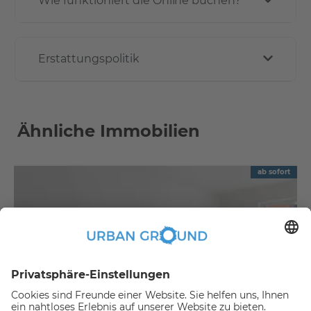
Wie funktioniert die Online buchen?
Erstattungspolitik
Ähnliche Immobilien
ab sofort
€
1.090,00
per month
"Mietrabatt" - Mitte - Schön geschnitten u. Balkon-2 Zi.Apartment und EBK