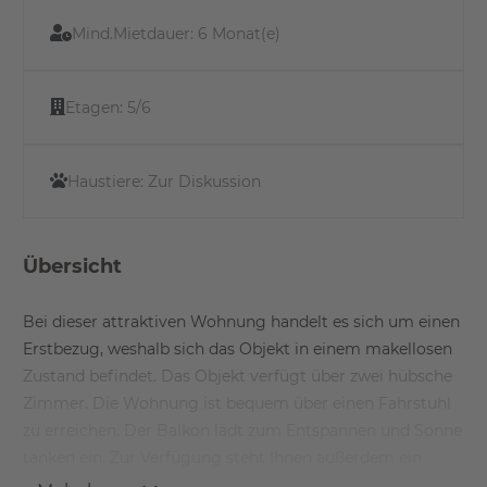
Mind.Mietdauer:
6 Monat(e)
Etagen:
5/6
Haustiere:
Zur Diskussion
Übersicht
Bei dieser attraktiven Wohnung handelt es sich um einen
Erstbezug, weshalb sich das Objekt in einem makellosen
Zustand befindet. Das Objekt verfügt über zwei hübsche
Zimmer. Die Wohnung ist bequem über einen Fahrstuhl
zu erreichen. Der Balkon lädt zum Entspannen und Sonne
tanken ein. Zur Verfügung steht Ihnen außerdem ein
Kellerraum. Auch eine Einbauküche gehört zur Immobilie.