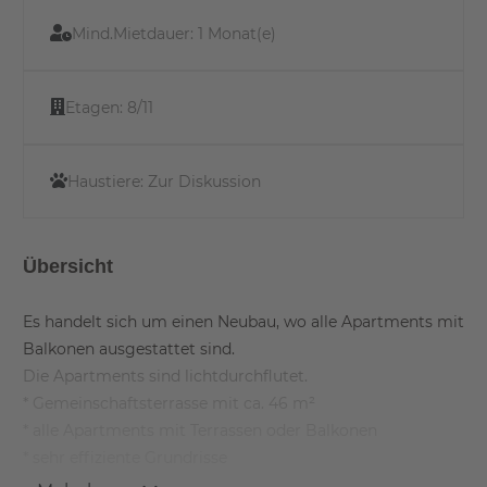
Mind.Mietdauer:
1 Monat(e)
Etagen:
8/11
Haustiere:
Zur Diskussion
Übersicht
Es handelt sich um einen Neubau, wo alle Apartments mit
Balkonen ausgestattet sind.
Die Apartments sind lichtdurchflutet.
* Gemeinschaftsterrasse mit ca. 46 m²
* alle Apartments mit Terrassen oder Balkonen
* sehr effiziente Grundrisse
* hochwertige Einbauküche mit Geräten