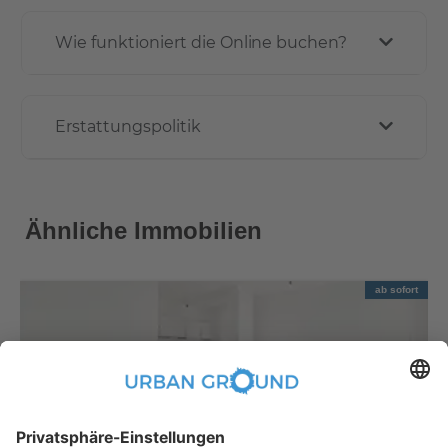
Wie funktioniert die Online buchen?
Erstattungspolitik
Ähnliche Immobilien
ab sofort
€
889,00
per month