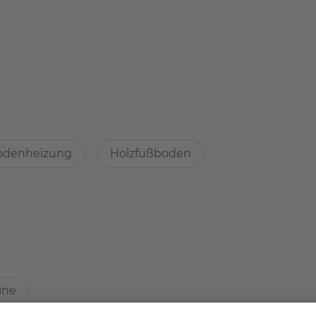
en Sie uns dafür direkt an.
atch?
odenheizung
Holzfußboden
Immobilien
chkeiten, guter Grundriss
kalitäten?
ine