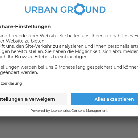
direkter Nähe
rsmittel
(in 1000 meter umkreis)
Bus
nicht verfügbar