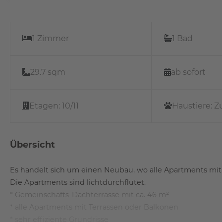
1 Zimmer
1 Bad
29.7 sqm
ab sofort
Etagen:
10/11
Haustiere:
Z
Übersicht
Es handelt sich um einen Neubau, wo alle Apartments mit
Die Apartments sind lichtdurchflutet.
* Gemeinschafts-Dachterrasse mit ca. 46 m²
* alle Apartments mit Terrassen oder Balkonen
* sehr effiziente Grundrisse