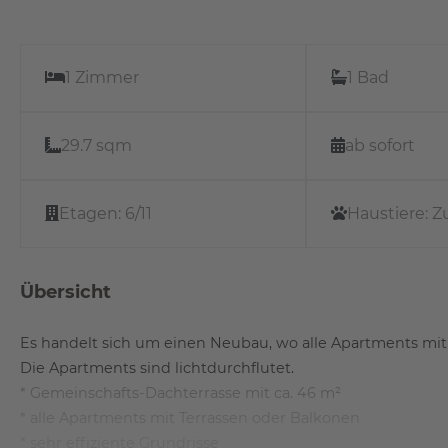
1 Zimmer
1 Bad
29.7 sqm
ab sofort
Etagen:
6/11
Haustiere:
Z
Übersicht
Es handelt sich um einen Neubau, wo alle Apartments mit
Die Apartments sind lichtdurchflutet.
* Gemeinschafts-Dachterrasse mit ca. 46 m²
* alle Apartments mit Terrassen oder Balkonen
* sehr effiziente Grundrisse