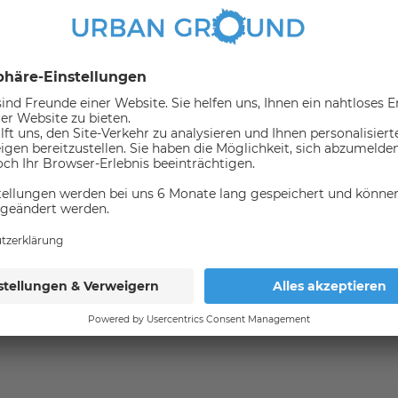
direkter Nähe
rsmittel
(in 1000 meter umkreis)
Bus
nicht verfügbar