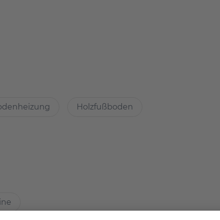
en Sie uns dafür direkt an.
atch?
odenheizung
Holzfußboden
Immobilien
chkeiten, guter Grundriss
kalitäten?
ine