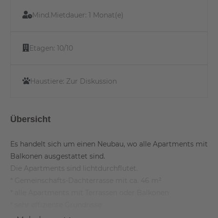
Mind.Mietdauer:
1 Monat(e)
Etagen:
10/10
Haustiere:
Zur Diskussion
Übersicht
Es handelt sich um einen Neubau, wo alle Apartments mit
Balkonen ausgestattet sind.
Die Apartments sind lichtdurchflutet.
* Gemeinschafts-Dachterrasse mit ca. 46 m²
* alle Apartments mit Terrassen oder Balkonen
* sehr effiziente Grundrisse
* hochwertige Einbauküche mit Geräten