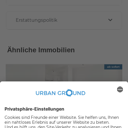
Erstattungspolitik
Ähnliche Immobilien
ab sofort
€
889,00
per month
"Mietrabatt" - 2 Zimmer mit EBK, Aufzug und sonnigem Balkon
Bezirk Lichtenberg:Bezirk Lichtenberg