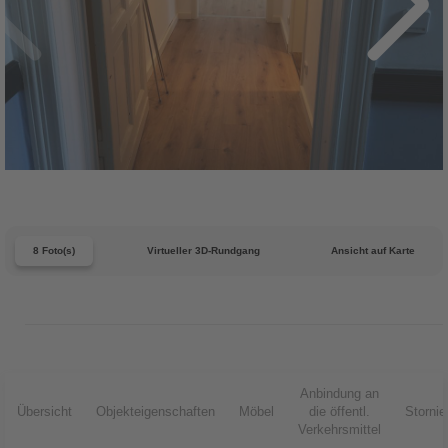
8 Foto(s)
Virtueller 3D-Rundgang
Ansicht auf Karte
Anbindung an
Übersicht
Objekteigenschaften
Möbel
die öffentl.
Storni
Verkehrsmittel