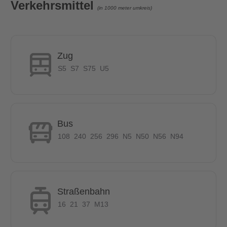
Lage
Verkehrsmittel
(in 1000 meter umkreis)
- 4 min bis zu U-Bahn Station Magdalenenstraße
- 8 min bis zu S-Bahn Station Berlin Lichtenberg
- 9 min bis zum Stasimuseum
Zug
S5
S7
S75
U5
Bus
108
240
256
296
N5
N50
N56
N94
Straßenbahn
16
21
37
M13