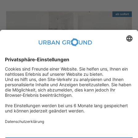
ab sofort
€
889,00
per month
"Mietrabatt" - 2 Zimmer mit EBK, Aufzug und sonnigem Balkon
Bezirk Lichtenberg:Bezirk Lichtenberg
2
48
m
|
2
Zimmer
|
Unmöbliert
Jemand hat gerade dieses
Apartment Online gebucht, daher ist