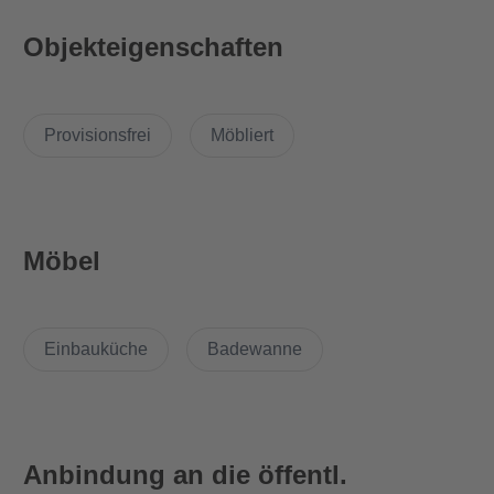
und einem Bad mit Wanne.
Objekteigenschaften
Das Appartement wird mit den folgenden brandneuen Möbeln
geliefert:
- Boxspring Sofa
Provisionsfrei
Möbliert
- Teppich (170x240cm)
- Couchtisch (80x80x40cm)
- Schreibtisch
- Tischlampe
- 2-türiger Kleiderschrank
Möbel
- Longue Stuhl mit Hocker
- Esstisch mit 2 Stühlen
- Besteck, Pfannen & einige Küchenaccessoires
Einbauküche
Badewanne
- Waschmaschine
- Kühlschrank
Bitte überprüfen Sie die Bilder der Möbel in der Galerie.
Anbindung an die öffentl.