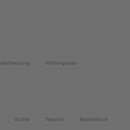
ne, Lounge Sessel, Balkon Set, Teppich, Staubsauger
odenheizung
Wintergarten
atch?
Immobilien
chkeiten, guter Grundriss
Stühle
Teppich
Beistelltisch