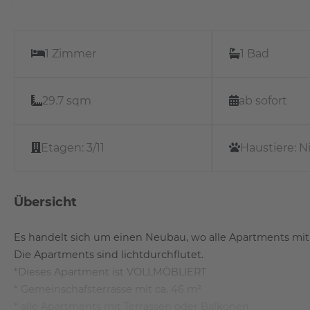
1 Zimmer
1 Bad
29.7 sqm
ab sofort
Etagen:
3/11
Haustiere:
N
Übersicht
Es handelt sich um einen Neubau, wo alle Apartments mit
Die Apartments sind lichtdurchflutet.
*Dieses Apartment ist VOLLMÖBLIERT
* Gemeinschafsterrasse mit ca. 46 m²
* alle Apartments mit Terrassen oder Balkonen