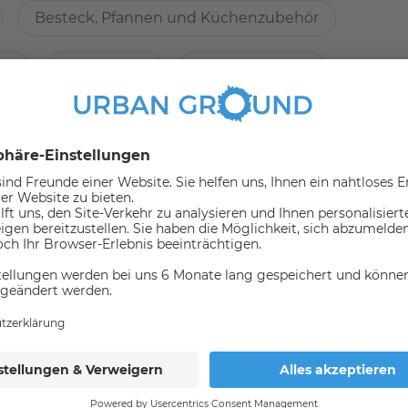
Besteck, Pfannen und Küchenzubehör
kalitäten?
er
Bügeleisen
Wäscheständer
direkter Nähe
rsmittel
(in 1000 meter umkreis)
Bus
nicht verfügbar