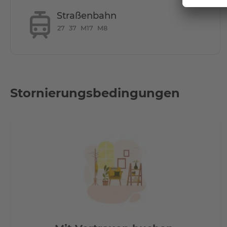
Straßenbahn
27
37
M17
M8
Stornierungsbedingungen