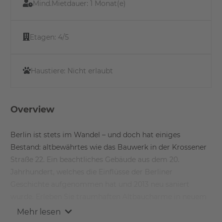
Mind.Mietdauer:
1 Monat(e)
Etagen:
4/5
Haustiere:
Nicht erlaubt
Overview
Berlin ist stets im Wandel – und doch hat einiges
Bestand: altbewährtes wie das Bauwerk in der Krossener
Straße 22. Ein beachtliches Gebäude aus dem 20.
Jahrhundert, welches die Einflüsse der Berliner
Geschichte aufgenommen hat und 2013 neu saniert
wurde. Erleben Sie traumhaften Altbaucharme in neuem
Glanz und leben im Herzen von Friedrichshain, umgeben
Mehr lesen
von einigen der aufregendsten kulturellen Erlebnisse, die