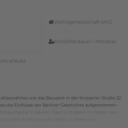
Wohngemeinschaft (WG)
Mind.Mietdauer:
1 Monat(e)
icht erlaubt
: altbewährtes wie das Bauwerk in der Krossener Straße 22.
hes die Einflüsse der Berliner Geschichte aufgenommen
n Altbaucharme in neuem Glanz und leben im Herzen von
turellen Erlebnisse, die Berlin zu bieten hat.