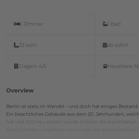
1 Zimmer
1 Bad
32 sqm
ab sofort
Etagen:
4/5
Haustiere:
N
Overview
Berlin ist stets im Wandel – und doch hat einiges Bestand
Ein beachtliches Gebäude aus dem 20. Jahrhundert, welc
hat und 2013 neu saniert wurde. Erleben Sie traumhafte
Friedrichshain, umgeben von einigen der aufregendsten kul