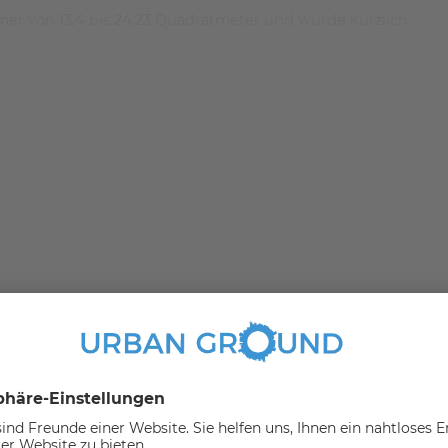
er von 13,4 bis 24,23 Quadratmeter und wurde kürzlich
rliner Flairs. Angesagte Restaurants, Bars und
ch hippe Läden und zeitgenössische Lebenskultur in
 täglich etwas in Bewegung – z.B. am Boxhagener Platz, wo
ürtige Berliner treffen.
sich in der ruhigen Ecke der großen und luxuriösen 4-
 ein großes und komfortables Bett, das mit einer
jenigen, die gerne im Bett lesen, um gut zu schlafen, gibt
Stühle
aufenden halten, indem Sie eine große Garderobe