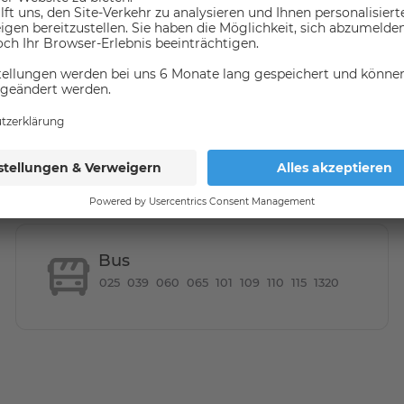
Spülmaschine
Dusche
kalitäten?
rsmittel
(in 1000 meter umkreis)
rk Wilmersdorf, nicht weit vom Kurfürstendamm. Mit
rants und Sehenswürdigkeiten, die ideale Lage zum
Bus
025
039
060
065
101
109
110
115
1320