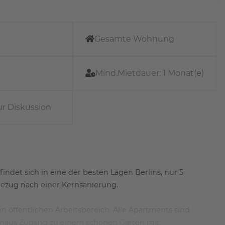
Gesamte Wohnung
Mind.Mietdauer:
1 Monat(e)
ur Diskussion
ndet sich in eine der besten Lagen Berlins, nur 5
ezug nach einer Kernsanierung.
n öffentlichen Arbeitsbereich. Alle Apartments sind
inaus Zugang zu einem schönen Garten mit