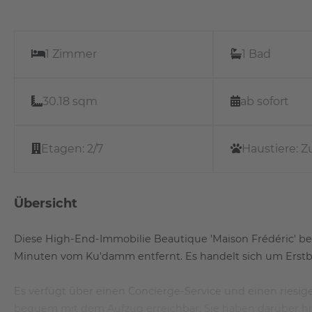
1 Zimmer
1 Bad
30.18 sqm
ab sofort
Etagen:
2/7
Haustiere:
Z
Übersicht
Diese High-End-Immobilie Beautique 'Maison Frédéric' befi
Minuten vom Ku'damm entfernt. Es handelt sich um Erstb
Es verfügt über einen Concierge-Service und einen riesige
bequem mit dem Aufzug erreichbar. Sie haben darüber h