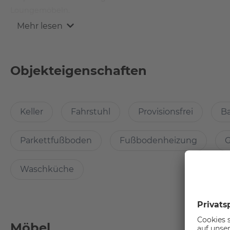
Mehr lesen
Warum gerade diese Wohnung?
Objekteigenschaften
Bitte wenden Sie sich bei Interesse an Kirchhof & Süss Im
kontakt@kirchhof-suess.de
Keller
Fahrstuhl
Provisionsfrei
B
Diese hervorragende Immobilie im Boutique-Stil bietet 
gehobenen Annehmlichkeiten.
Parkettfußboden
Fußbodenheizung
G
Beim Betreten der Wohnung finden Sie überall Holzfußb
Fußbodenheizung. Dieses ruhige, lichtdurchflutete Apart
Waschküche
komfortables Schrankbett. Die Küche mit Arbeitsplatte in 
Im Gebäude befinden sich zwei Restaurants und ein Fitne
Möbel