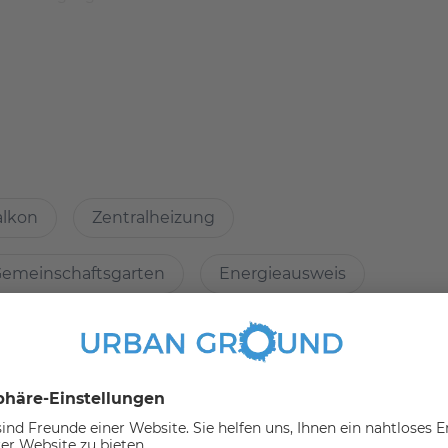
mobilien
alkon
Zentralheizung
neu renovierte Apartments mit Premium-Ausstattung und
emeinschaftsgarten
Energieausweis
öden vor und ein hochwertiges Badezimmer mit
ment verfügt über einen großen privaten Balkon und ein
Granit Optik ist mit Markengeräten ausgestattet.
ssstudio, Geschäfte und Supermärkte sind zu Fuß