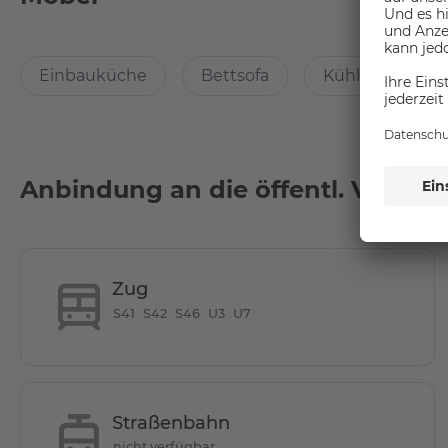
Verfügt sie über einen Parkplatz?
Einbauküche
Bettsofa
Kühlschrank
Wie ist die Entfernung von hier zu anderen Lo
Anbindung an die öffentl. Verkeh
Mitten im Zentrum von Westberlin, im Berliner Stadtbezi
seinen zahlreichen exquisiten Geschäften, feinen Restau
Arbeiten, Leben und Entspannen.
Zug
S41
S42
S46
U3
U7
Straßenbahn
nicht verfügbar