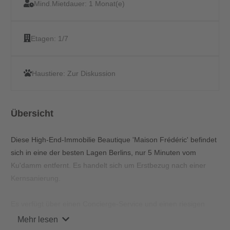
Mind.Mietdauer:
1 Monat(e)
Etagen:
1/7
Haustiere:
Zur Diskussion
Übersicht
Diese High-End-Immobilie Beautique 'Maison Frédéric' befindet
sich in eine der besten Lagen Berlins, nur 5 Minuten vom
Ku'damm entfernt. Es handelt sich um Erstbezug nach einer
Kernsanierung.
Es verfügt über einen Concierge-Service und einen riesigen
öffentlichen Arbeitsbereich. Alle Apartments sind bequem mit
Mehr lesen
dem Aufzug erreichbar. Sie haben darüber hinaus Zugang zu