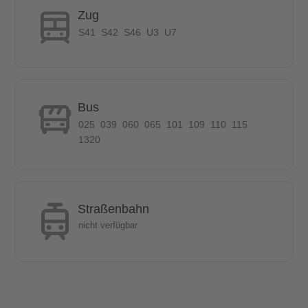
zahlreichen exquisiten Geschäften, feinen Restaurants und
Zug
Sehenswürdigkeiten, die ideale Lage zum Arbeiten, Leben und
S41
S42
S46
U3
U7
Entspannen.
5 Gehminuten zu zwei verschiedenen U-Bahnhöfen der U7
Bus
025
039
060
065
101
109
110
115
1320
Straßenbahn
nicht verfügbar