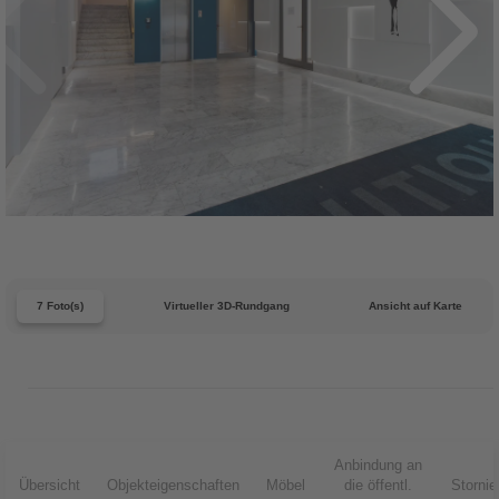
7 Foto(s)
Virtueller 3D-Rundgang
Ansicht auf Karte
Anbindung an
Übersicht
Objekteigenschaften
Möbel
die öffentl.
Storni