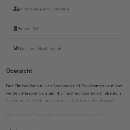
Mind.Mietdauer:
2 Monat(e)
Etagen:
0/5
Haustiere:
Nicht erlaubt
Übersicht
Das Zimmer kann nur an Studenten und Praktikanten vermietet
werden. Personen, die ein PhD machen, können sich ebenfalls
bewerben. Die Wohnung wurde als WG-Konzept entwickelt.
Die einzelnen Zimmer des Studentenwohnheims sind:
- vollständig möbliert (Bett 90x200 Bettlampe mit USB Anschluß)