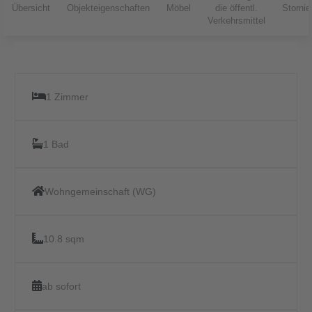
Übersicht
Objekteigenschaften
Möbel
die öffentl.
Storni
Verkehrsmittel
1 Zimmer
1 Bad
Wohngemeinschaft (WG)
10.8 sqm
ab sofort