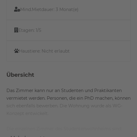
Mind.Mietdauer:
3 Monat(e)
Etagen:
1/5
Haustiere:
Nicht erlaubt
Übersicht
Das Zimmer kann nur an Studenten und Praktikanten
vermietet werden. Personen, die ein PhD machen, können
sich ebenfalls bewerben. Die Wohnung wurde als WG-
Konzept entwickelt.
Die einzelnen Zimmer des Studentenwohnheims sind: