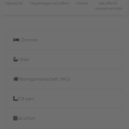
Übersicht
Objekteigenschaften
Möbel
die öffentl.
Verkehrsmittel
1 Zimmer
1 Bad
Wohngemeinschaft (WG)
11.8 sqm
ab sofort