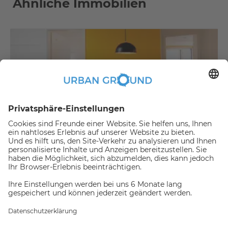
Ähnliche Immobilien
€
479,00
per month
"Mietrabatt" - NUR FÜR STUDENTEN - Vollständig möbliertes Privatzimmer in einer 3-er WG
Bezirk Treptow-Köpenick:Bezirk Treptow-Köpenick
2
10.2
m
|
WG zimmer
|
Voll möbliert
Jemand hat gerade dieses
Apartment Online gebucht,