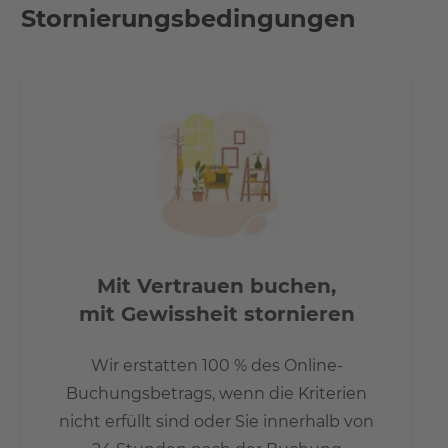
halten nur wenige Meter von dem Gebäudekomplex
Stornierungsbedingungen
entfernt.
Mit Vertrauen buchen,
mit Gewissheit stornieren
Wir erstatten 100 % des Online-
Buchungsbetrags, wenn die Kriterien
nicht erfüllt sind oder Sie innerhalb von