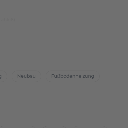
schluß)
tensilien sind enthalten.
g
Neubau
Fußbodenheizung
und muss über die WeWash-App benutzt werden. Es
. Das Gebäude ist mit ausge­wählten digitalen
ge, Verbrauchszähler etc.) ausgestattet.