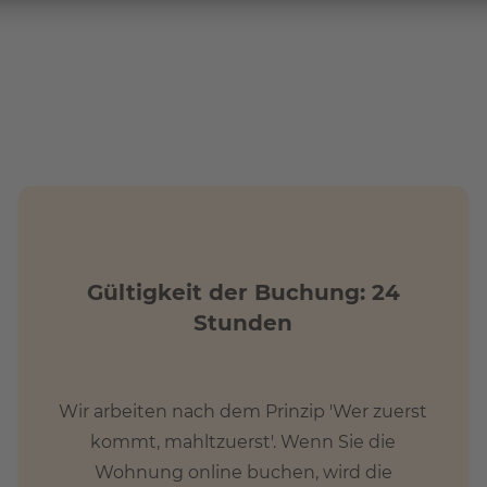
hter Fahrradabstellraum. Parkplätze sind in der
ht benötigt.
kalitäten?
ten nur wenige Meter von dem Gebäudekomplex entfernt.
Gültigkeit der Buchung: 24
Stunden
Wir arbeiten nach dem Prinzip 'Wer zuerst
kommt, mahltzuerst'. Wenn Sie die
Wohnung online buchen, wird die