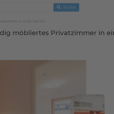
Suche
vatzimmer in einer 3-er WG
g möbliertes Privatzimmer in ei