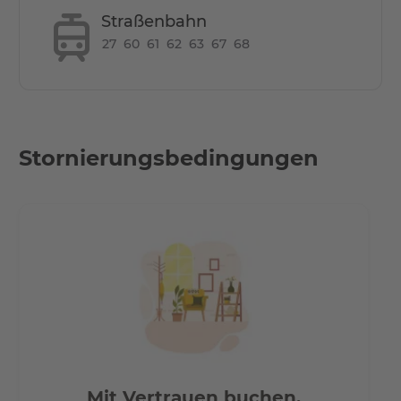
Straßenbahn
- S-Bahnhof Köpenick in 1,2 km Entfernung
27
60
61
62
63
67
68
- Berlin-Hbf ca. 30 Min. Fahrzeit
- Tramhaltestelle in 5 Gehminuten
- Flughafen BER 11 km
- A113 ca. 7 km / 13 Autominuten
- A100 ca. 13 km / 17 Autominuten
Stornierungsbedingungen
Mit Vertrauen buchen,