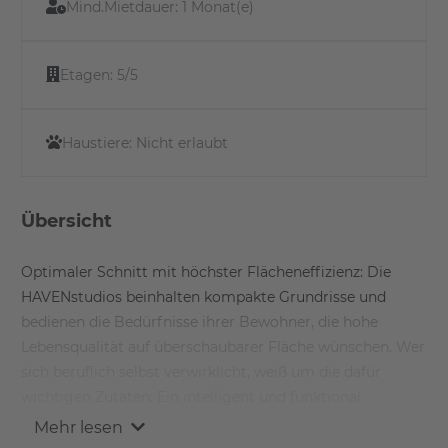
Mind.Mietdauer:
1 Monat(e)
Etagen:
5/5
Haustiere:
Nicht erlaubt
Übersicht
Optimaler Schnitt mit höchster Flächeneffizienz: Die
HAVENstudios beinhalten kompakte Grundrisse und
bedienen die Bedürfnisse ihrer Bewohner, die hohe
Lebensqualität auf überschaubarer Fläche wünschen. Wer
sich beruflich selbst verwirklicht, weiß um die dafür
wichtigen Zutaten: Ein intelligent und funktional
gestaltetes, komfortables Zuhause. Kurze Wege zur
Mehr lesen
Arbeit.