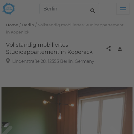
Tog
/
/
Home
Berlin
Vollständig möbiliertes Studioappartement
in Köpenick
Vollständig möbiliertes
Studioappartement in Köpenick
Lindenstraße 28, 12555 Berlin, Germany