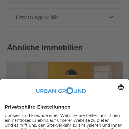
Erstattungspolitik
Ähnliche Immobilien
€
479,00
per month
"Mietrabatt" - NUR FÜR STUDENTEN - Vollständig möbliertes Privatzimmer in einer 3-er WG
Bezirk Treptow-Köpenick:Bezirk Treptow-Köpenick