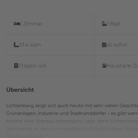
1 Zimmer
1 Bad
33.4 sqm
ab sofort
Etagen:
4/4
Haustiere:
Z
Übersicht
Lichtenberg zeigt sich auch heute mit sehr vielen Gesich
Grünanlagen, Industrie und Stadtranddörfer – es gibt wenig
kommt eine überaus interessante Lage, denn Lichtenberg 
gleichzeitig an den Innenstadtbezirk Friedrichshain. Stud
Beschlag belegt.