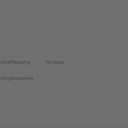
ind nicht weit entfernt. Weiterhin laden mehrere
ernativ lässt sich das Kulturangebot der ganzen Stadt
 mit den öffentlichen Verkehrsmitteln unterwegs ist.
ätkauf um die Ecke bis zu Einkaufszentren wie dem Ring
ntralheizung
Neubau
nergieausweis
s schön hell in der Wohnung ist. Alle Fenster haben
och ist das Parken auf der Straße möglich.