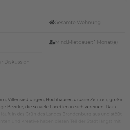
Gesamte Wohnung
Mind.Mietdauer:
1 Monat(e)
ur Diskussion
tern; Villensiedlungen, Hochhäuser, urbane Zentren, große
e Bezirke, die so viele Facetten in sich vereinen. Dazu
läuft in das Grün des Landes Brandenburg aus und stößt
enten und Kreative haben diesen Teil der Stadt längst mit