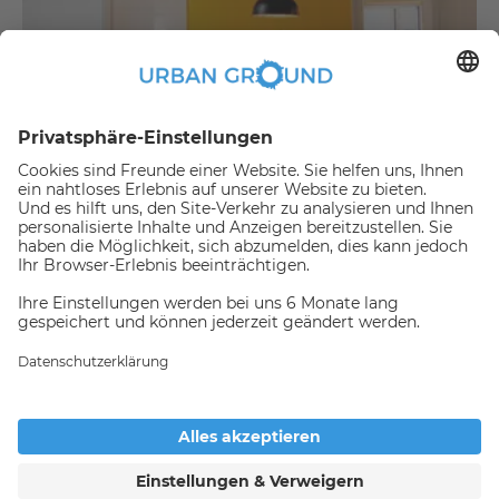
€
479,00
per month
"Mietrabatt" - NUR FÜR STUDENTEN - Vollständig möbliertes Privatzimmer in einer 3-er WG
Bezirk Treptow-Köpenick:Bezirk Treptow-Köpenick
2
10.2
m
|
WG zimmer
|
Voll möbliert
Jemand hat gerade dieses
Apartment Online gebucht,
daher ist es nicht mehr
Verfügbar