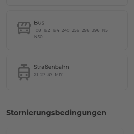
• 12 Minuten mit Fahrrad oder Bus bis zur
Rummelsburger Bucht
• 17 Autominuten bis zum Alexanderplatz
Bus
• 20 km bis zum Flughafen Schönefeld
108
192
194
240
256
296
396
N5
N50
Other Info
Zusätzlich steht Ihnen im Keller des Gebäudes eine
Waschküche jederzeit gegen eine geringe Gebühr zur
Straßenbahn
Verfügung.
21
27
37
M17
Stornierungsbedingungen