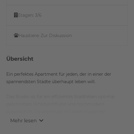
Etagen:
3/6
Haustiere:
Zur Diskussion
Übersicht
Ein perfektes Apartment für jeden, der in einer der
spannendsten Städte überhaupt leben will.
Das Studio ist für ein effizientes Stadtleben optimal
geschnitten, lichtdurchflutet und hochmodern
ausgestattet. Es überzeugt mit einer modernen
Einbauküche und voll ausgestatteten Badezimmern; mit
Mehr lesen
Balkon, Fußbodenheizung und Echtholz-Parkett.