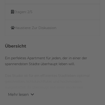
Etagen:
2/5
Haustiere:
Zur Diskussion
Übersicht
Ein perfektes Apartment für jeden, der in einer der
spannendsten Städte überhaupt leben will.
Das Studio ist für ein effizientes Stadtleben optimal
geschnitten, lichtdurchflutet und hochmodern
ausgestattet. Es überzeugt mit einer modernen
Einbauküche und voll ausgestatteten Badezimmern; mit
Mehr lesen
Balkon, Fußbodenheizung und Echtholz-Parkett.