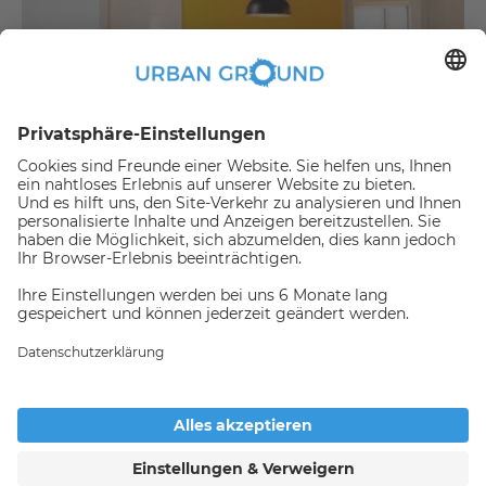
€
479,00
per month
"Mietrabatt" - NUR FÜR STUDENTEN - Vollständig möbliertes Privatzimmer in einer 3-er WG
Bezirk Treptow-Köpenick:Bezirk Treptow-Köpenick
2
10.2
m
|
WG zimmer
|
Voll möbliert
Jemand hat gerade dieses
Apartment Online gebucht,
daher ist es nicht mehr
Verfügbar