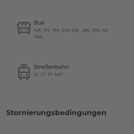
• 12 Minuten mit Fahrrad oder Bus bis zur
Rummelsburger Bucht
• 17 Autominuten bis zum Alexanderplatz
Bus
• 20 km bis zum Flughafen Schönefeld
108
192
194
240
256
296
396
N5
N50
Other Info
Zusätzlich steht Ihnen im Keller des Gebäudes eine
Waschküche jederzeit gegen eine geringe Gebühr zur
Straßenbahn
Verfügung.
21
27
37
M17
Stornierungsbedingungen