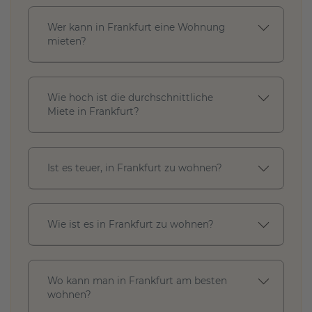
u
s
Wer kann in Frankfurt eine Wohnung
w
mieten?
ä
h
l
e
n
Wie hoch ist die durchschnittliche
Miete in Frankfurt?
V
e
Ist es teuer, in Frankfurt zu wohnen?
r
f
ü
g
Wie ist es in Frankfurt zu wohnen?
b
a
r
k
Wo kann man in Frankfurt am besten
e
wohnen?
i
t