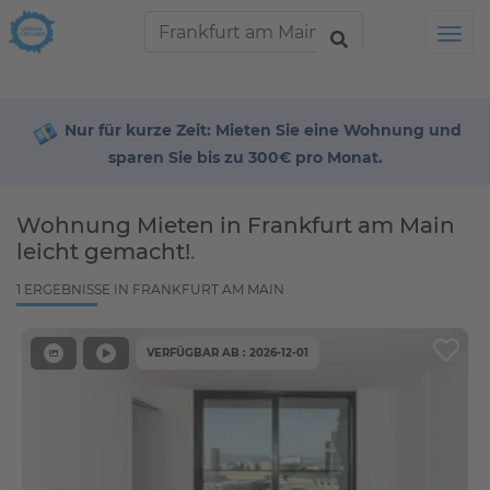
Tog
Alles
Filter
zurücksetzen
Nur für kurze Zeit: Mieten Sie eine Wohnung und
sparen Sie bis zu 300€ pro Monat.
S
o
Wohnung Mieten in Frankfurt am Main
r
t
leicht gemacht!
.
i
e
1 ERGEBNISSE IN FRANKFURT AM MAIN
r
e
n
VERFÜGBAR AB : 2026-12-01
n
a
c
h