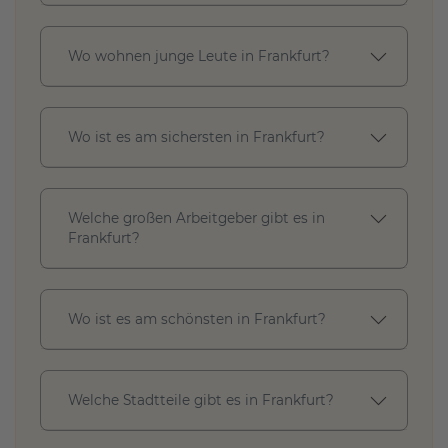
Wo wohnen junge Leute in Frankfurt?
M
ö
b
l
Wo ist es am sichersten in Frankfurt?
i
e
r
t
Welche großen Arbeitgeber gibt es in
Frankfurt?
Anwenden
M
i
Wo ist es am schönsten in Frankfurt?
Schließen
e
t
s
p
a
Welche Stadtteile gibt es in Frankfurt?
n
n