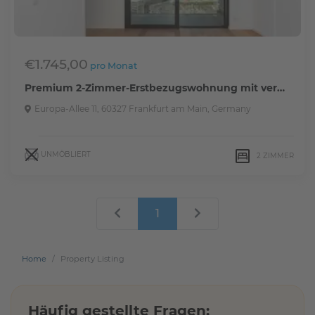
W
o
h
n
€1.745,00
pro Monat
u
n
Premium 2-Zimmer-Erstbezugswohnung mit vertikalem Garten
g
Europa-Allee 11, 60327 Frankfurt am Main, Germany
s
t
y
p
UNMÖBLIERT
2
ZIMMER
A
1
n
z
a
h
Home
Property Listing
l
d
e
Häufig gestellte Fragen:
r