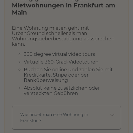
Mietwohnungen in
Frankfurt am
Z
i
Main
m
m
e
Eine Wohnung mieten geht mit
r
UrbanGround schneller als man
Wohnungsgeberbestätigung aussprechen
kann.
360 degree virtual video tours
N
a
Virtuelle 360-Grad-Videotouren
c
Buchen Sie online und zahlen Sie mit
h
Kreditkarte, Stripe oder per
b
Banküberweisung
a
Absolut keine zusätzlichen oder
r
versteckten Gebühren
s
c
h
a
Wie findet man eine Wohnung in
f
Frankfurt?
t
a