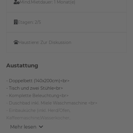
Mind.Mietdauer:
1 Monat(e)
Etagen:
2/5
Haustiere:
Zur Diskussion
Austattung
- Doppelbett (140x200cm)<br>
- Tisch und zwei Stühle<br>
- Komplette Beleuchtung<br>
- Duschbad inkl. Miele Waschmaschine <br>
- Einbauküche (inkl. Herd/Ofen,
Kaffeemaschine,Wasserkocher,
Geschirr, Dunstabzugshaube, Kühlschrank, Schränke)<br>
Mehr lesen
- Kleiner Fernseher<br>