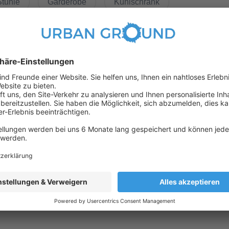
Stühle
Garderobe
Kühlschrank
die man eher aus guten Hotels kennt: Schnelles, kabelloses
ce gehören zu den integrierten Angeboten des Hauses. Im
rvice nimmt Ihnen viele Pflichten des Alltags ab und schenkt Ihnen
iten eröffnen den Bewohnern die Möglichkeit, die Freizeit zu Hause
ttel
(in 1000 meter umkreis)
of und den Kulturhighlights der historischen Mitte, liegt die
n mit seinen Parkanlagen, dem Berlin-Spandauer-Schifffahrtskanal
Bus
gartiger Rückzugsort am Puls der Hauptstadt.
120
123
142
147
187
245
M27
M41
M85