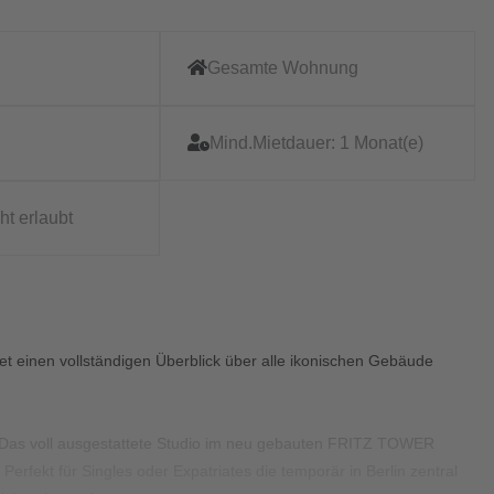
Gesamte Wohnung
Mind.Mietdauer:
1 Monat(e)
ht erlaubt
t einen vollständigen Überblick über alle ikonischen Gebäude
 Das voll ausgestattete Studio im neu gebauten FRITZ TOWER
erfekt für Singles oder Expatriates die temporär in Berlin zentral