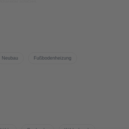
elcharakter schätzen.
Neubau
Fußbodenheizung
tchenette mit Kochfeld, Kühlschrank und eingebauter Mikrowelle bis
dürfnisse: Tisch, Schlafsofa und Einbauschränke nutzen den
estattet.