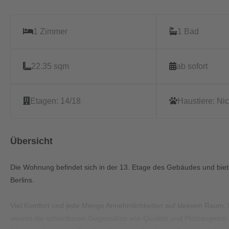
1 Zimmer
1 Bad
22.35 sqm
ab sofort
Etagen:
14/18
Haustiere:
Nic
Übersicht
Die Wohnung befindet sich in der 13. Etage des Gebäudes und biete
Berlins.
Viel Komfort und jede Menge Annehmlichkeiten auf kleinem Raum.
vereint die scheinbaren Gegensätze von Qualität und Platzangebot. P