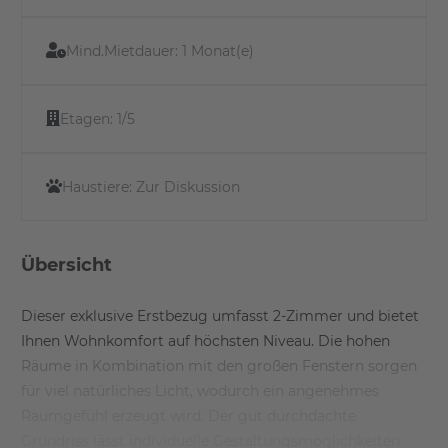
Mind.Mietdauer:
1 Monat(e)
Etagen:
1/5
Haustiere:
Zur Diskussion
Übersicht
Dieser exklusive Erstbezug umfasst 2-Zimmer und bietet
Ihnen Wohnkomfort auf höchsten Niveau. Die hohen
Räume in Kombination mit den großen Fenstern sorgen
für viel natürliches Licht, wodurch ein angenehmes
Raumgefühl erzeugt wird. Der gut durchdachte
Grundriss lässt individuelle Gestaltungsmöglichkeiten