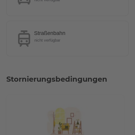
* Küche mit Herd und Ofen, Kühlschrank
Was ist cool an der Wohnung?
Straßenbahn
Auf jeden Fall die Lage und die Ausstattung
nicht verfügbar
Warum diese Wohnung wählen?
Ein Neubau - Erstbezug mit Sonnenseite auf dem Balkon
mitten im Kiez
Stornierungsbedingungen
Wie ist das Pendeln von hier zu anderen
Orten?
Nur wenige Minuten entfernt liegt die gehobene
Einkaufsmeile in der Friedrichstraße. Ebenso finden Sie
umliegend zahlreiche Verkehrsanbindungen wie den U-