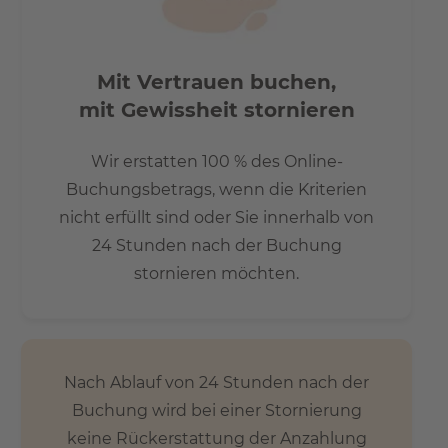
Bahnhof Kochstraße, S-Bahnhof Potsdamer Platz und
weitere Buslinien, welche Sie überall in kürzester Zeit von
A nach B bringen. Zweifels-ohne stellt diese Lage eine der
interessantesten Adressen in einer geschichtsträchtigen
Mit Vertrauen buchen,
und berühmten Gegend des wiedervereinigten Berlins
mit Gewissheit stornieren
dar. Viele Sehenswürdigkeiten in Berlin Mitte befinden
sich in unmittelbarer Nähe: Der Prachtboulevard „Unter
Wir erstatten 100 % des Online-
den Linden“ mit dem „Brandenburger Tor“ und dass sich
Buchungsbetrags, wenn die Kriterien
anschließende Berliner Regierungsviertel, wichtige
nicht erfüllt sind oder Sie innerhalb von
Kunst- und Kulturstätten wie der Gendarmenmarkt und
24 Stunden nach der Buchung
die Museumsinsel. Auf der anderen Seite befinden sich die
stornieren möchten.
bekannten Kreuzberger Szenegebiete rund um die
Bergmann- und Oranienstraße mit ihren zahlreichen
Boutiquen, Cafés und Restaurants nicht weit entfernt.
Nach Ablauf von 24 Stunden nach der
Buchung wird bei einer Stornierung
keine Rückerstattung der Anzahlung