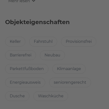
Mehr lesen
verbaut worden, das sich ideal mit den Elektrischen
Außenjalousien und dem inneren Sonnenschutz ergänzt.
Ihr Apartment verfügt über ein großes Kellerabteil.
Objekteigenschaften
Was ist cool an dieser Wohnung?
Keller
Fahrstuhl
Provisionsfrei
In dem Wohnkomplex kann unteraderem noch folgendes
genutzt werden:
Barrierefrei
Neubau
- Waschraum mit buchbaren Waschmaschinen und
Trocknern (WeWash App)
Parkettfußboden
Klimaanlage
- Abschließbare Fahrradräume im Untergeschoss
- Gemeinschaftsbereich, nutzbar als Fitness- und
Energieausweis
seniorengerecht
Yogaraum
- Automatenraum mit Snacks und Getränken
Dusche
Waschküche
- großzügiger Kellerraum im Untergeschoss