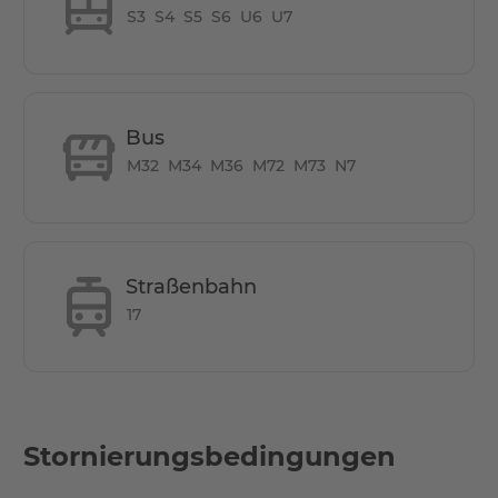
S3
S4
S5
S6
U6
U7
Wie ist die Entfernung von hier zu anderen
Lokalitäten?
Einkaufen:
Bus
REWE, 15 Gehminuten
M32
M34
M36
M72
M73
N7
LEIPZIGER STRASSE, 2 Haltestellen​
OPERNPLATZ, 5 Haltestellen
Straßenbahn
BRENTANOBBAD, 7 Gehminuten
HALTESTELLE U6 & U7, 5 Gehminuten
17
Stornierungsbedingungen