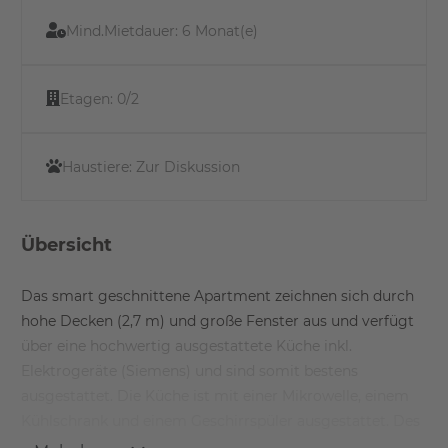
Mind.Mietdauer:
6 Monat(e)
Etagen:
0/2
Haustiere:
Zur Diskussion
Übersicht
Das smart geschnittene Apartment zeichnen sich durch
hohe Decken (2,7 m) und große Fenster aus und verfügt
über eine hochwertig ausgestattete Küche inkl.
Elektrogeräte (Siemens) und sind somit bestens
ausgestattet. Die Küche ist mit einer Mikrowelle, einem
Kühlschrank und einem Geschirrspüler ausgestattet. Des
weiteren ist ein CO2 neutrales Heiz- und Kühlsystem